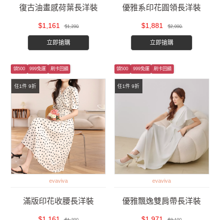
復古油畫感荷葉長洋裝
優雅系印花圓領長洋裝
$1,161
$1,881
$1,290
$2,090
立即搶購
立即搶購
領500
999免運
刷卡回饋
領500
999免運
刷卡回饋
任1件 9折
任1件 9折
evaviva
evaviva
滿版印花收腰長洋裝
優雅飄逸雙肩帶長洋裝
$1,161
$1,971