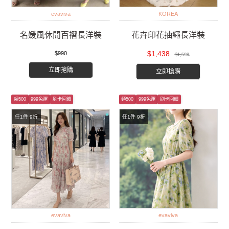
evaviva
KOREA
名媛風休閒百褶長洋裝
花卉印花抽繩長洋裝
$1,438
$990
$1,598
立即搶購
立即搶購
領500
999免運
刷卡回饋
領500
999免運
刷卡回饋
任1件 9折
任1件 9折
evaviva
evaviva