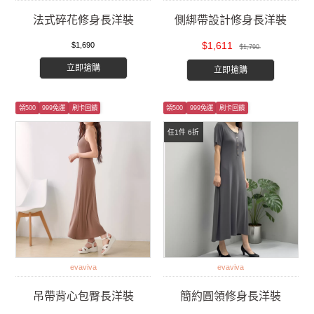
法式碎花修身長洋裝
側綁帶設計修身長洋裝
$1,611
$1,690
$1,790
立即搶購
立即搶購
領500
999免運
刷卡回饋
領500
999免運
刷卡回饋
任1件 6折
evaviva
evaviva
吊帶背心包臀長洋裝
簡約圓領修身長洋裝