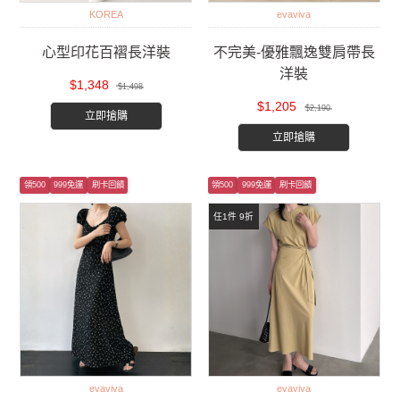
KOREA
evaviva
心型印花百褶長洋裝
不完美-優雅飄逸雙肩帶長
洋裝
$1,348
$1,498
$1,205
$2,190
立即搶購
立即搶購
領500
999免運
刷卡回饋
領500
999免運
刷卡回饋
任1件 9折
evaviva
evaviva