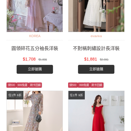
KOREA
evaviva
圓領碎花五分袖長洋裝
不對稱刺繡設計長洋裝
$1,708
$1,881
$1,898
$2,090
立即搶購
立即搶購
領500
999免運
刷卡回饋
領500
999免運
刷卡回饋
任1件 6折
任1件 9折