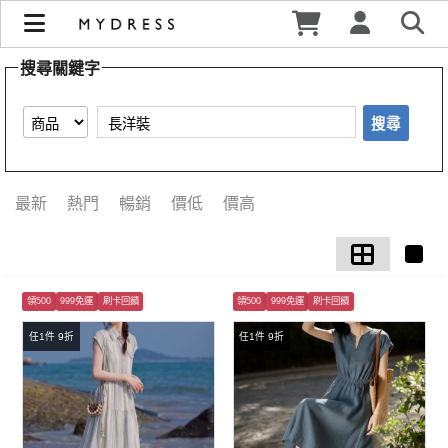
【長洋裝】搜尋結果 | MYDRESS 時裳韓風
搜尋關鍵字
搜尋
最新
熱門
暢銷
價低
價高
領500
999免運
刷卡回饋
領500
999免運
刷卡回饋
任1件 9折
任1件 9折