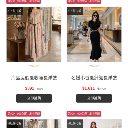
領500
999免運
刷卡回饋
領500
999免運
刷卡回饋
任1件 9折
任1件 9折
evaviva
evaviva
海島渡假風收腰長洋裝
名媛小香風針織長洋裝
$891
$1,611
$990
$1,790
立即搶購
立即搶購
領500
999免運
刷卡回饋
領500
999免運
刷卡回饋
任1件 9折
任1件 9折