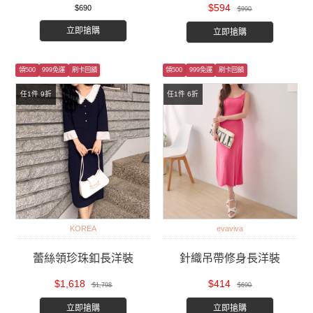
$594
$690
$990
立即搶購
立即搶購
領500
999免運
刷卡回饋
領500
999免運
刷卡回饋
任1件 9折
任1件 6折
KOREA
evaviva
蕾絲領珍珠釦長洋裝
針織吊帶修身長洋裝
$1,618
$414
$1,798
$690
立即搶購
立即搶購