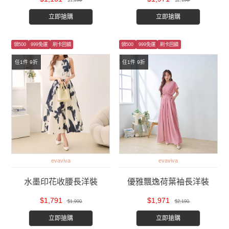
$1,290
$2,190
立即搶購
立即搶購
領500
999免運
刷卡回饋
領500
999免運
刷卡回饋
任1件 9折
任1件 9折
evaviva
evaviva
水墨印花收腰長洋裝
優雅飄逸荷葉袖長洋裝
$1,791
$1,971
$1,990
$2,190
立即搶購
立即搶購