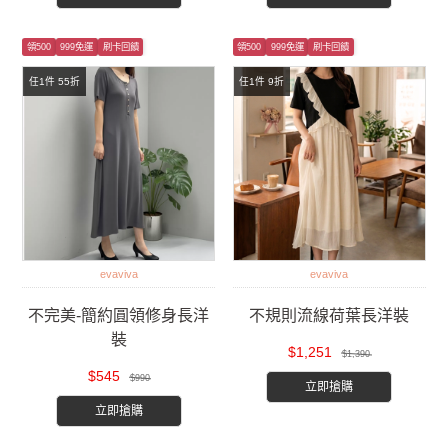
領500
999免運
刷卡回饋
領500
999免運
刷卡回饋
任1件 55折
任1件 9折
evaviva
evaviva
不完美-簡約圓領修身長洋
不規則流線荷葉長洋裝
裝
$1,251
$1,390
$545
$990
立即搶購
立即搶購