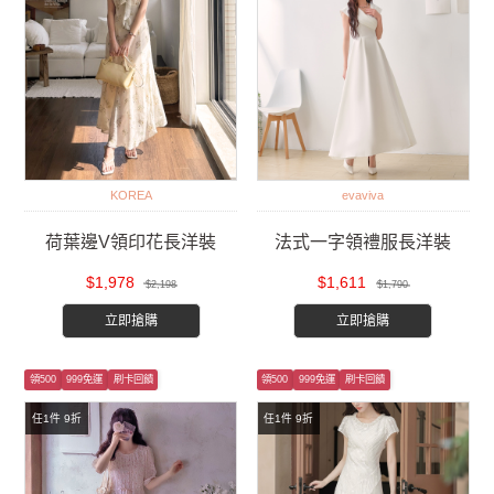
KOREA
evaviva
荷葉邊V領印花長洋裝
法式一字領禮服長洋裝
$1,978
$1,611
$2,198
$1,790
立即搶購
立即搶購
領500
999免運
刷卡回饋
領500
999免運
刷卡回饋
任1件 9折
任1件 9折