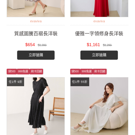
evaviva
evaviva
質感圖騰百褶長洋裝
優雅一字領修身長洋裝
$654
$1,161
$1,090
$1,290
立即搶購
立即搶購
領500
999免運
刷卡回饋
領500
999免運
刷卡回饋
任1件 9折
任1件 55折