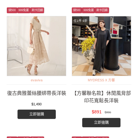
領500
999免運
刷卡回饋
領500
999免運
刷卡回饋
任1件 9折
evaviva
MYDRESS X 方馨
復古典雅蕾絲腰綁帶長洋裝
【方馨聯名款】休閒風背部
印花寬鬆長洋裝
$1,490
$891
$990
立即搶購
立即搶購