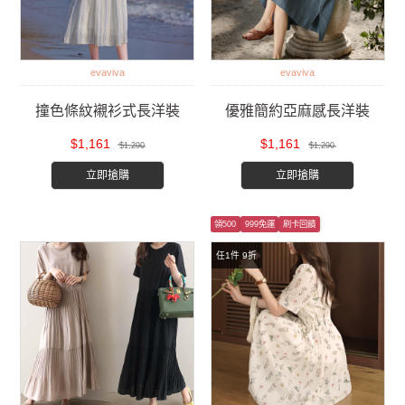
evaviva
evaviva
撞色條紋襯衫式長洋裝
優雅簡約亞麻感長洋裝
$1,161
$1,161
$1,290
$1,290
立即搶購
立即搶購
領500
999免運
刷卡回饋
任1件 9折