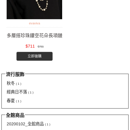
evaviva
多層搭珍珠鏤空花朵長項鏈
$711
$790
立即搶購
流行服飾
秋冬
( 1 )
經典日不落
( 1 )
春夏
( 1 )
全館商品
20200102_全館商品
( 1 )