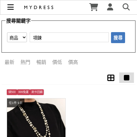
【項鍊】搜尋結果 | MYDRESS 時裳韓風
搜尋關鍵字
搜尋
最新
熱門
暢銷
價低
價高
領500
999免運
刷卡回饋
任1件 9折