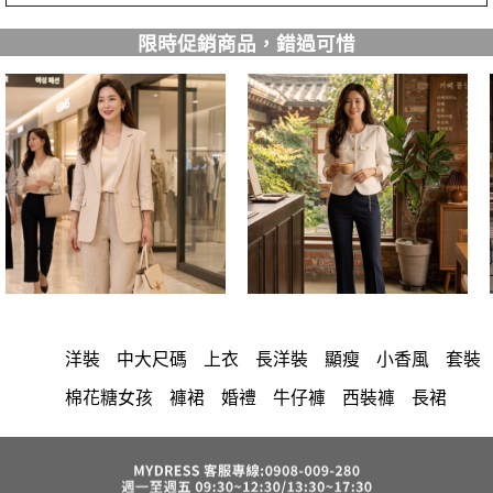
限時促銷商品，錯過可惜
洋裝
中大尺碼
上衣
長洋裝
顯瘦
小香風
套裝
棉花糖女孩
褲裙
婚禮
牛仔褲
西裝褲
長裙
雪紡
V領
裙子
襯衫
正韓 洋裝
短洋裝
褲
針織
上身
氣質
連身褲
裙
保暖
寬褲
禮服