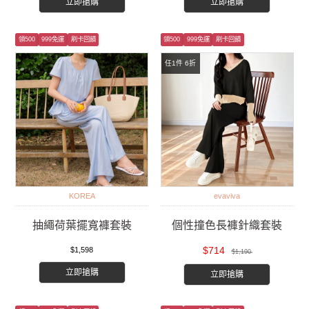
立即搶購
立即搶購
領500
999免運
刷卡回饋
領500
999免運
刷卡回饋
任1件 6折
KOREA
evaviva
抽繩荷葉擺寬褲套裝
個性撞色長褲針織套裝
$714
$1,598
$1,190
立即搶購
立即搶購