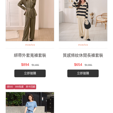
evaviva
evaviva
綁帶外套寬褲套裝
質感條紋休閒長褲套裝
$894
$654
$1,490
$1,090
立即搶購
立即搶購
領500
999免運
刷卡回饋