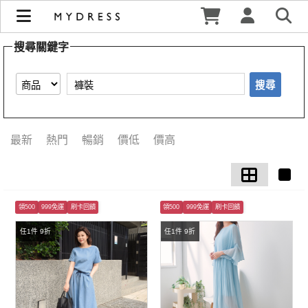
【褲裝】搜尋結果 | MYDRESS 時裳韓風
搜尋關鍵字
搜尋
最新
熱門
暢銷
價低
價高
領500
999免運
刷卡回饋
領500
999免運
刷卡回饋
任1件 9折
任1件 9折