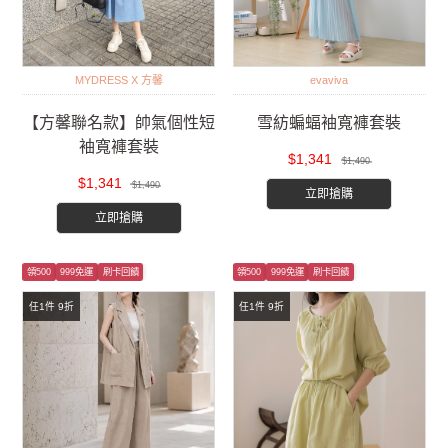
MYDRESS X 方馨
evaviva
【方馨聯名款】帥氣個性短
雪紡蝙蝠袖寬褲套裝
袖寬褲套裝
$1,341
$1,490
$1,341
$1,490
立即搶購
立即搶購
領500
999免運
刷卡回饋
領500
999免運
刷卡回饋
任1件 9折
任1件 9折