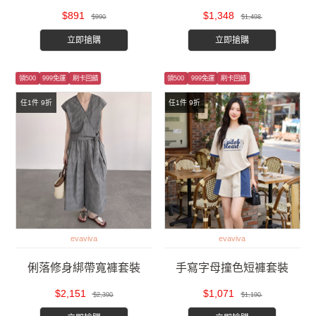
$891
$1,348
$990
$1,498
立即搶購
立即搶購
領500
999免運
刷卡回饋
領500
999免運
刷卡回饋
任1件 9折
任1件 9折
evaviva
evaviva
俐落修身綁帶寬褲套裝
手寫字母撞色短褲套裝
$2,151
$1,071
$2,390
$1,190