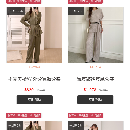
領500
999免運
刷卡回饋
領500
999免運
刷卡回饋
任1件 55折
任1件 9折
evaviva
KOREA
不完美-綁帶外套寬褲套裝
氣質皺褶質感套裝
$820
$1,978
$1,490
$2,198
立即搶購
立即搶購
領500
999免運
刷卡回饋
領500
999免運
刷卡回饋
任1件 6折
任1件 6折