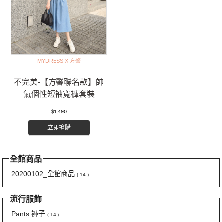
MYDRESS X 方馨
不完美-【方馨聯名款】帥
氣個性短袖寬褲套裝
$1,490
立即搶購
全館商品
20200102_全館商品
( 14 )
流行服飾
Pants 褲子
( 14 )