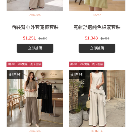
evaviva
Korea
西裝背心外套寬褲套裝
寬鬆舒適純色棉感套裝
$1,251
$1,348
$1,390
$1,498
立即搶購
立即搶購
領500
999免運
刷卡回饋
領500
999免運
刷卡回饋
任1件 9折
任1件 9折
evaviva
KOREA