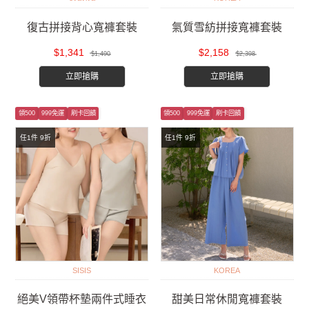
復古拼接背心寬褲套裝
氣質雪紡拼接寬褲套裝
$1,341
$2,158
$1,490
$2,398
立即搶購
立即搶購
領500
999免運
刷卡回饋
領500
999免運
刷卡回饋
任1件 9折
任1件 9折
SISIS
KOREA
絕美V領帶杯墊兩件式睡衣
甜美日常休閒寬褲套裝