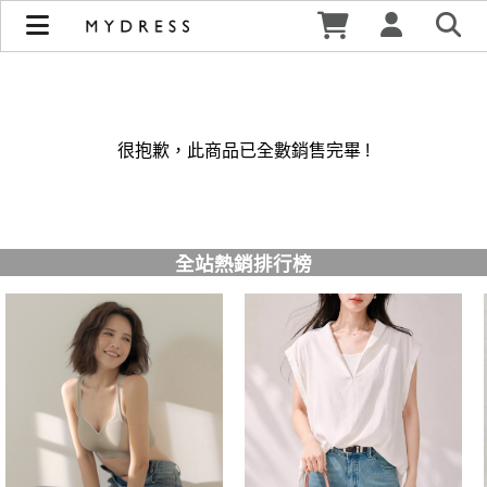
修身洋裝發熱衣小可愛 韓國牛仔褲穿搭都在 - MYDRESS 時裳
韓風 | MYDRESS 時裳韓風
很抱歉，此商品已全數銷售完畢 !
全站熱銷排行榜