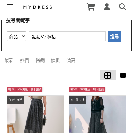
【點點A字褲裙】搜尋結果 | MYDRESS 時裳韓風
搜尋關鍵字
搜尋
最新
熱門
暢銷
價低
價高
領500
999免運
刷卡回饋
領500
999免運
刷卡回饋
任1件 9折
任1件 9折