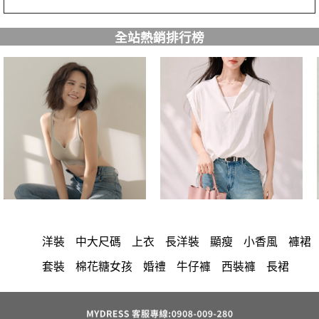
全站熱銷排行榜
洋裝
中大尺碼
上衣
長洋裝
顯瘦
小香風
褲裙
套裝
棉花糖女孩
婚禮
牛仔褲
西裝褲
長裙
雪紡
v領
裙子
襯衫
褲
短洋裝
針織
正韓 洋裝
假兩件
禮服
氣質
上身
典雅
背心