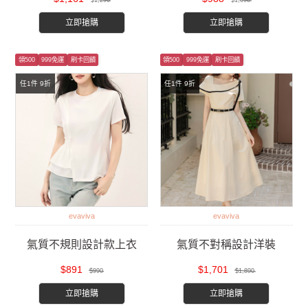
$1,290
$1,098
立即搶購
立即搶購
領500
999免運
刷卡回饋
領500
999免運
刷卡回饋
任1件 9折
任1件 9折
evaviva
evaviva
氣質不規則設計款上衣
氣質不對稱設計洋裝
$891
$1,701
$990
$1,890
立即搶購
立即搶購