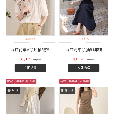
evaviva
KOREA
氣質荷葉V領短袖襯衫
氣質海軍領抽繩洋裝
$1,071
$1,528
$1,190
$1,698
立即搶購
立即搶購
領500
999免運
刷卡回饋
領500
999免運
刷卡回饋
任1件 9折
任1件 55折