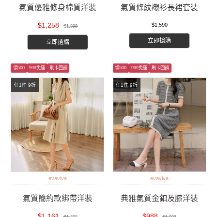
氣質優雅修身棉質洋裝
氣質條紋襯衫長裙套裝
$1,258
$1,590
$1,398
立即搶購
立即搶購
領500
999免運
刷卡回饋
領500
999免運
刷卡回饋
任1件 9折
任1件 9折
evaviva
evaviva
氣質簡約款綁帶洋裝
典雅氣質金釦及膝洋裝
$1,161
$988