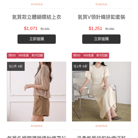
evaviva
evaviva
氣質款立體蝴蝶結上衣
氣質V領針織排釦套裝
$1,071
$1,251
$1,190
$1,390
立即搶購
立即搶購
領500
999免運
刷卡回饋
領500
999免運
刷卡回饋
任1件 9折
任1件 6折
evaviva
evaviva