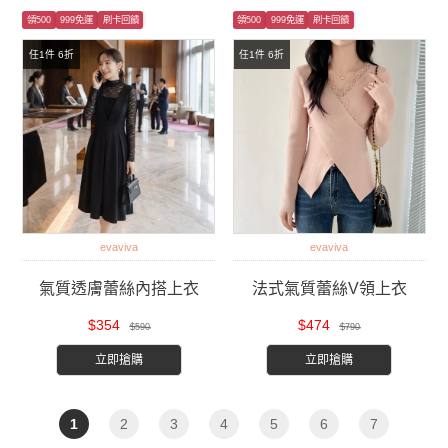
領500
999免運
刷卡回饋
領500
999免運
刷卡回饋
任1件 6折
任1件 6折
evaviva
evaviva
氣質透膚蕾絲內搭上衣
法式氣質蕾絲V領上衣
$354
$474
$590
$790
立即搶購
立即搶購
1
2
3
4
5
6
7