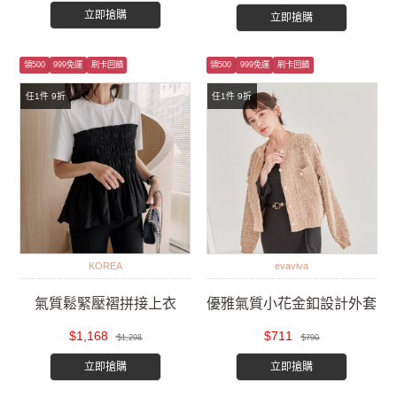
立即搶購
立即搶購
領500
999免運
刷卡回饋
領500
999免運
刷卡回饋
任1件 9折
任1件 9折
KOREA
evaviva
氣質鬆緊壓褶拼接上衣
優雅氣質小花金釦設計外套
$1,168
$711
$1,298
$790
立即搶購
立即搶購