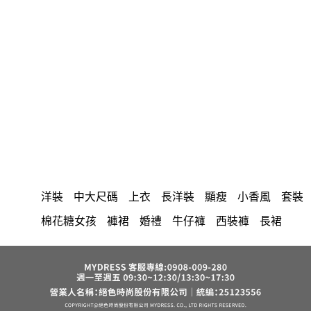
洋裝
中大尺碼
上衣
長洋裝
顯瘦
小香風
套裝
棉花糖女孩
褲裙
婚禮
牛仔褲
西裝褲
長裙
雪紡
V領
裙子
襯衫
短洋裝
正韓 洋裝
褲
針織
上身
氣質
連身褲
裙
保暖
寬褲
禮服
外套
內衣
背心
西裝
收腰
短褲