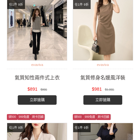
任1件 9折
任1件 9折
evaviva
evaviva
氣質知性兩件式上衣
氣質修身名媛風洋裝
$891
$981
$990
$1,090
立即搶購
立即搶購
領500
999免運
刷卡回饋
領500
999免運
刷卡回饋
任1件 9折
任1件 9折