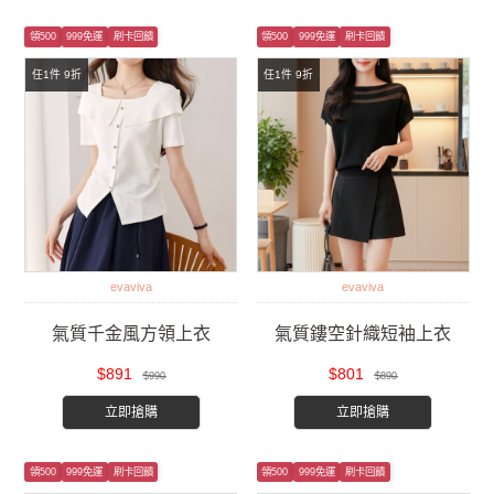
領500
999免運
刷卡回饋
領500
999免運
刷卡回饋
任1件 9折
任1件 9折
evaviva
evaviva
氣質千金風方領上衣
氣質鏤空針織短袖上衣
$891
$801
$990
$890
立即搶購
立即搶購
領500
999免運
刷卡回饋
領500
999免運
刷卡回饋