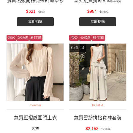
氣質名媛開襟微透針織罩衫
溫柔氣質排釦針織洋裝
$621
$954
$690
$1,590
立即搶購
立即搶購
領500
999免運
刷卡回饋
領500
999免運
刷卡回饋
任1件 9折
evaviva
KOREA
氣質壓褶感圓領上衣
氣質雪紡拼接寬褲套裝
$2,158
$690
$2,398