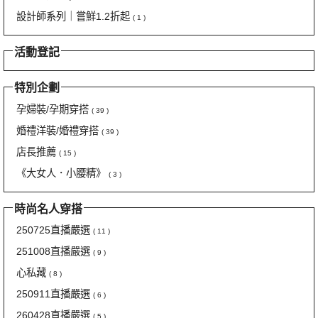
設計師系列｜嘗鮮1.2折起
( 1 )
活動登記
特別企劃
孕婦裝/孕期穿搭
( 39 )
婚禮洋裝/婚禮穿搭
( 39 )
店長推薦
( 15 )
《大女人．小腰精》
( 3 )
時尚名人穿搭
250725直播嚴選
( 11 )
251008直播嚴選
( 9 )
心私藏
( 8 )
250911直播嚴選
( 6 )
260428直播嚴選
( 5 )