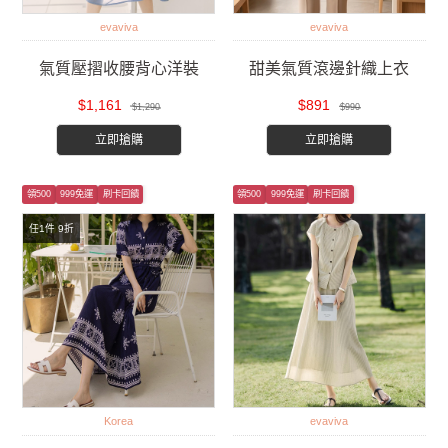
evaviva
evaviva
氣質壓摺收腰背心洋裝
甜美氣質滾邊針織上衣
$1,161
$891
$1,290
$990
立即搶購
立即搶購
領500
999免運
刷卡回饋
領500
999免運
刷卡回饋
任1件 9折
Korea
evaviva