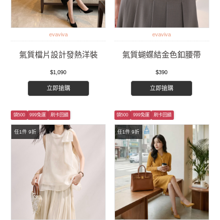
evaviva
evaviva
氣質檔片設計發熱洋裝
氣質蝴蝶結金色釦腰帶
$1,090
$390
立即搶購
立即搶購
領500
999免運
刷卡回饋
領500
999免運
刷卡回饋
任1件 9折
任1件 9折