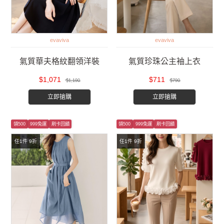
evaviva
evaviva
氣質華夫格紋翻領洋裝
氣質珍珠公主袖上衣
$1,071
$711
$1,190
$790
立即搶購
立即搶購
領500
999免運
刷卡回饋
領500
999免運
刷卡回饋
任1件 9折
任1件 9折