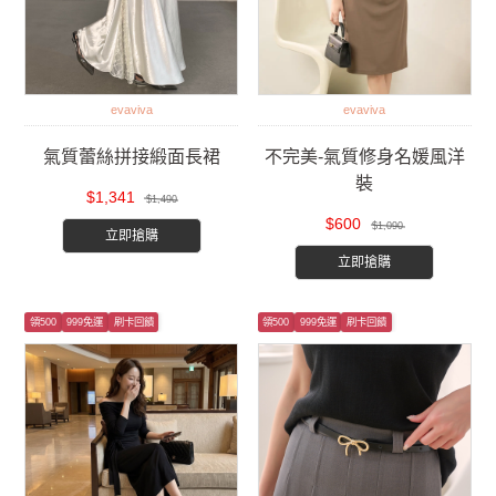
evaviva
evaviva
氣質蕾絲拼接緞面長裙
不完美-氣質修身名媛風洋
裝
$1,341
$1,490
$600
$1,090
立即搶購
立即搶購
領500
999免運
刷卡回饋
領500
999免運
刷卡回饋