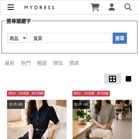
【氣質】搜尋結果 | MYDRESS 時裳韓風
搜尋關鍵字
搜尋
最新
熱門
暢銷
價低
價高
領500
999免運
刷卡回饋
領500
999免運
刷卡回饋
任1件 9折
任1件 9折