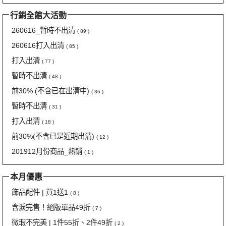
行銷全館大活動
260616_暫時不出清
( 89 )
260616打入出清
( 85 )
打入出清
( 77 )
暫時不出清
( 48 )
前30% (不含已在出清中)
( 36 )
暫時不出清
( 31 )
打入出清
( 18 )
前30%(不含已是近期出清)
( 12 )
201912月份商品_熱銷
( 1 )
本月優惠
飾品配件 | 買1送1
( 8 )
含淚完售！絕版單品49折
( 7 )
微瑕不完美 | 1件55折、2件49折
( 2 )