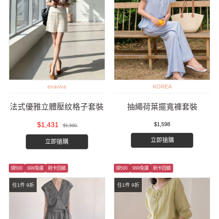
evaviva
KOREA
法式優雅立體壓紋格子套裝
抽繩荷葉擺寬褲套裝
$1,431
$1,598
$1,590
立即搶購
立即搶購
領500
999免運
刷卡回饋
領500
999免運
刷卡回饋
任1件 9折
任1件 9折