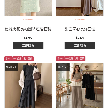
evaviva
evaviva
優雅緹花長袖圓領短裙套裝
緞面背心長洋套裝
$1,790
$1,590
立即搶購
立即搶購
領500
999免運
刷卡回饋
領500
999免運
刷卡回饋
任1件 9折
任1件 9折