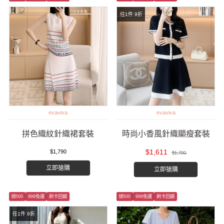
任1件 9折
evaviva
evaviva
拼色織紋針織裙套裝
時尚小香風針織顯瘦套裝
$1,611
$1,790
$1,790
立即搶購
立即搶購
領500
999免運
刷卡回饋
領500
999免運
刷卡回饋
任1件 9折