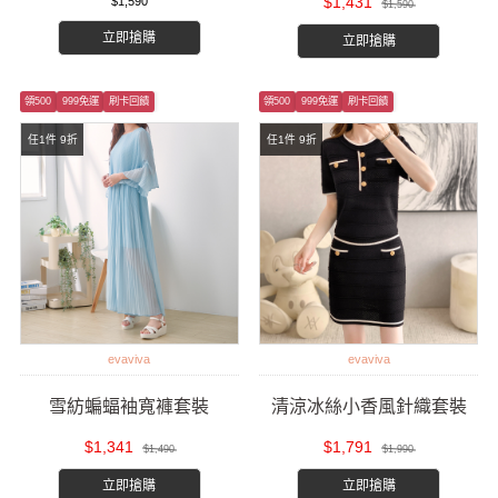
$1,431
$1,590
$1,590
立即搶購
立即搶購
領500
999免運
刷卡回饋
領500
999免運
刷卡回饋
任1件 9折
任1件 9折
evaviva
evaviva
雪紡蝙蝠袖寬褲套裝
清涼冰絲小香風針織套裝
$1,341
$1,791
$1,490
$1,990
立即搶購
立即搶購