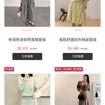
evaviva
Korea
俐落修身綁帶寬褲套裝
寬鬆舒適純色棉感套裝
$2,151
$1,348
$2,390
$1,498
立即搶購
立即搶購
999免運
領500
999免運
刷卡回饋