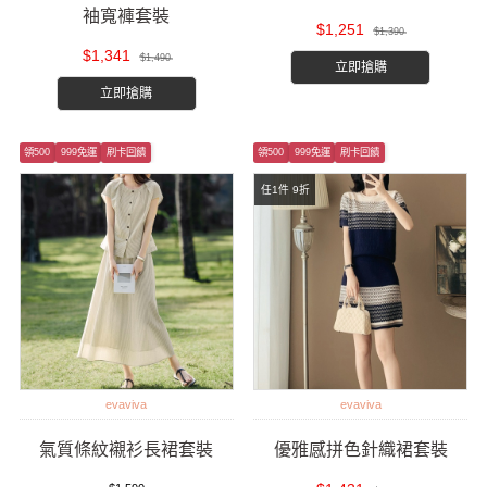
袖寬褲套裝
$1,251
$1,390
$1,341
$1,490
立即搶購
立即搶購
領500
999免運
刷卡回饋
領500
999免運
刷卡回饋
任1件 9折
evaviva
evaviva
氣質條紋襯衫長裙套裝
優雅感拼色針織裙套裝