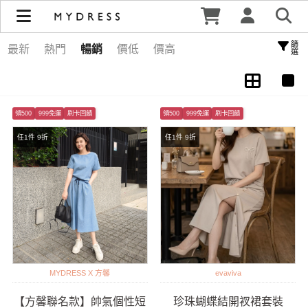
時尚套裝推薦｜上班、約會、休閒風格一次擁有 -MYDRESS |
MYDRESS 時裳韓風
篩選
最新
熱門
暢銷
價低
價高
領500
999免運
刷卡回饋
領500
999免運
刷卡回饋
任1件 9折
任1件 9折
MYDRESS X 方馨
evaviva
【方馨聯名款】帥氣個性短
珍珠蝴蝶結開衩裙套裝