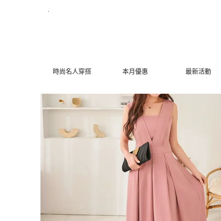
【絕美優雅女神風｜修身長洋裝推薦】婚禮洋裝、禮服、正式場合完美
.
時尚名人穿搭
本月優惠
最新活動