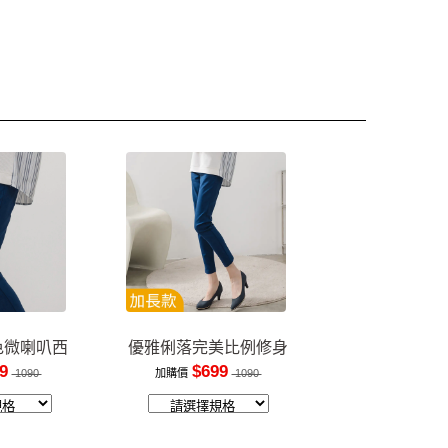
色微喇叭西
優雅俐落完美比例修身
褲
長褲
9
$699
1090
加購價
1090