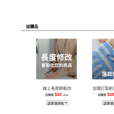
加購品
線上長度輕鬆改
加價訂製創
$10
$10
加購價
200
加購價