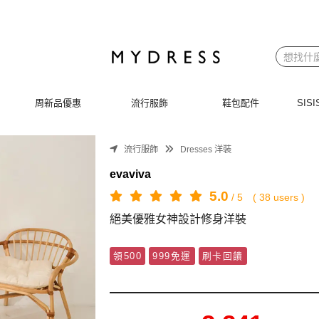
穿搭 | MYDRESS 時裳韓風
周新品優惠
流行服飾
鞋包配件
SI
流行服飾
Dresses 洋裝
evaviva
5.0
/
5
(
38
users )
絕美優雅女神設計修身洋裝
領500
999免運
刷卡回饋