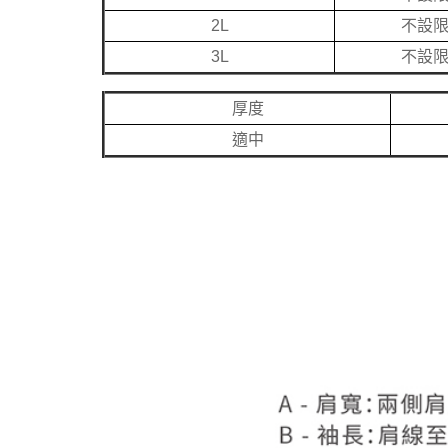
2L
不設
3L
不設
厚度
適中