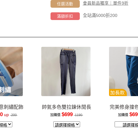
會員新品獨享｜單件9折
任選活動
全站滿5000折200
滿額折扣
意刺繡配飾
帥氣多色雙拉鍊休閒長
完美修身撞
褲
裝
0
$699
$69
up
200
加購價
1190
加購價