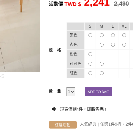
2,241
2,490
TWD $
活動價
S
M
L
XL
黑色
杏色
規格
粉色
可可色
紅色
-S
數量
現貨僅剩
件，即將售完 !
4
人氣經典 | 任選1件9折、2件
任選活動