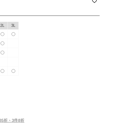
2L
3L
85折、3件8折