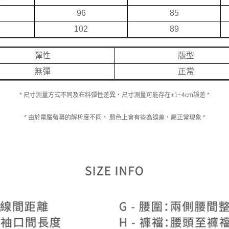
限
96
85
限
102
89
彈性
版型
無彈
正常
* 尺寸測量方式不同及布料彈性差異‧尺寸測量可能存在±1~4cm誤差 *
* 由於電腦螢幕的解析度不同， 顏色上會有些為誤差，屬正常現象 *