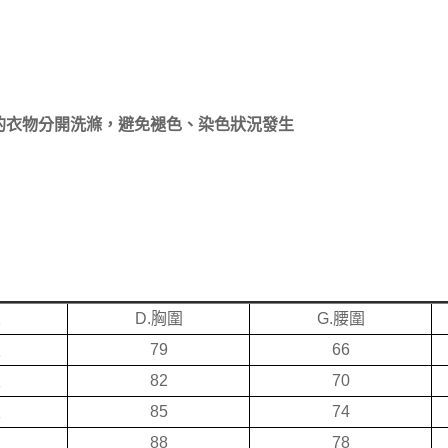
的衣物分開洗滌，避免褪色、染色狀況發生
寬
D.胸圍
G.腰圍
限
79
66
限
82
70
限
85
74
限
88
78