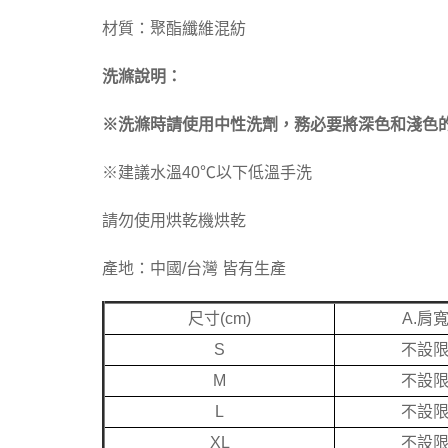
材質：聚酯纖維混紡
洗滌說明：
※洗滌時請使用中性洗劑，務必要將深色和淺色
※建議水溫40℃以下低溫手洗
請勿使用烘乾機烘乾
產地：中國/台灣 皆有生產
尺寸(cm)
A.肩
S
不設
M
不設
L
不設
XL
不設