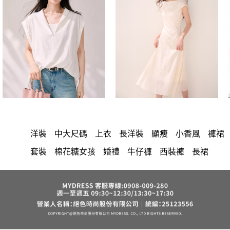
洋裝
中大尺碼
上衣
長洋裝
顯瘦
小香風
褲裙
套裝
棉花糖女孩
婚禮
牛仔褲
西裝褲
長裙
雪紡
v領
裙子
襯衫
褲
短洋裝
針織
正韓 洋裝
假兩件
禮服
氣質
上身
典雅
背心
連身褲
裙
寬褲
保暖
短褲
外套
內衣
夏天
罩衫
收腰
西裝
涼感
鴨絨
七分袖
亞麻