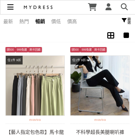
王晴 | MYDRESS 時裳韓風
篩選
最新
熱門
暢銷
價低
價高
領500
999免運
刷卡回饋
領500
999免運
刷卡回饋
任1件 9折
任1件 9折
evaviva
evaviva
【藝人指定包色款】馬卡龍
不科學超長美腿喇叭褲