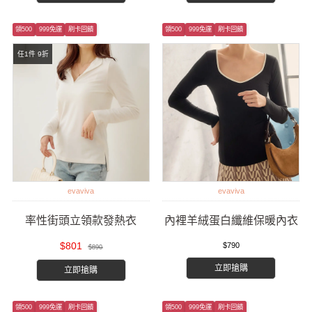
領500
999免運
刷卡回饋
領500
999免運
刷卡回饋
任1件 9折
evaviva
evaviva
率性街頭立領款發熱衣
內裡羊絨蛋白纖維保暖內衣
$801
$790
$890
立即搶購
立即搶購
領500
999免運
刷卡回饋
領500
999免運
刷卡回饋