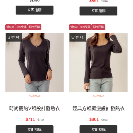
$891
$1,090
$990
立即搶購
立即搶購
領500
999免運
刷卡回饋
領500
999免運
刷卡回饋
尚
任1件 9折
任1件 9折
evaviva
evaviva
時尚簡約V領設計發熱衣
經典方領顯瘦設計發熱衣
$711
$801
$790
$890
立即搶購
立即搶購