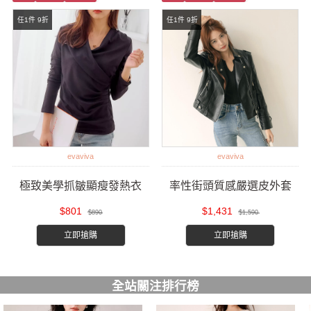
任1件 9折
任1件 9折
evaviva
evaviva
極致美學抓皺顯瘦發熱衣
率性街頭質感嚴選皮外套
$801
$1,431
$890
$1,590
立即搶購
立即搶購
全站關注排行榜