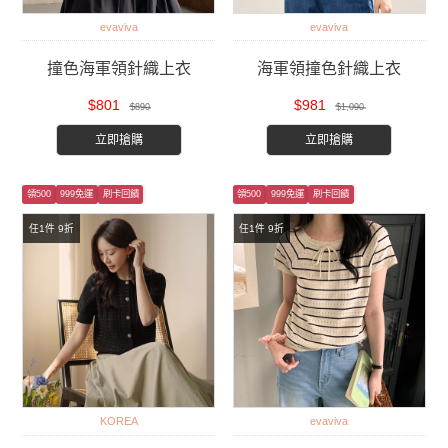
evaviva
evaviva
撞色海軍領針織上衣
海軍領撞色針織上衣
$801
$981
$890
$1,090
立即搶購
立即搶購
領500
999免運
刷卡回饋
領500
999免運
刷卡回饋
任1件 9折
任1件 9折
KOREA
evaviva