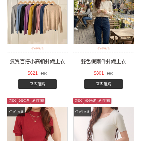
evaviva
evaviva
氣質百搭小高領針織上衣
雙色假兩件針織上衣
$621
$801
$690
$890
立即搶購
立即搶購
領500
999免運
刷卡回饋
領500
999免運
刷卡回饋
任1件 9折
任1件 6折