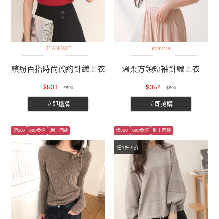
JEANSWE
evaviva
繽紛百搭時尚簡約針織上衣
溫柔方領短袖針織上衣
$531
$354
$590
$590
立即搶購
立即搶購
領500
999免運
刷卡回饋
領500
999免運
刷卡回饋
任1件 9折