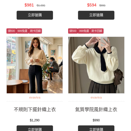
$981
$594
$1,090
$990
立即搶購
立即搶購
領500
999免運
刷卡回饋
領500
999免運
刷卡回饋
evaviva
evaviva
不規則下擺針織上衣
氣質學院風針織上衣
$1,290
$990
立即搶購
立即搶購