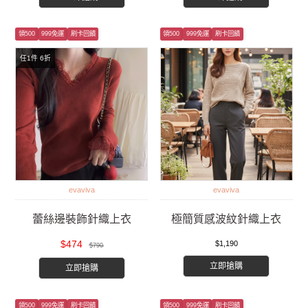
領500
999免運
刷卡回饋
領500
999免運
刷卡回饋
任1件 6折
evaviva
evaviva
蕾絲邊裝飾針織上衣
極簡質感波紋針織上衣
$474
$1,190
$790
立即搶購
立即搶購
領500
999免運
刷卡回饋
領500
999免運
刷卡回饋