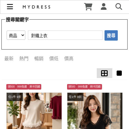
【針織上衣】搜尋結果 | MYDRESS 時裳韓風
搜尋關鍵字
搜尋
最新
熱門
暢銷
價低
價高
領500
999免運
刷卡回饋
領500
999免運
刷卡回饋
任1件 9折
任1件 9折