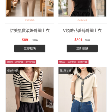
evaviva
evaviva
甜美氣質滾邊針織上衣
V領雕花蕾絲針織上衣
$891
$801
$990
$890
立即搶購
立即搶購
領500
999免運
刷卡回饋
領500
999免運
刷卡回饋
任1件 9折
任1件 9折