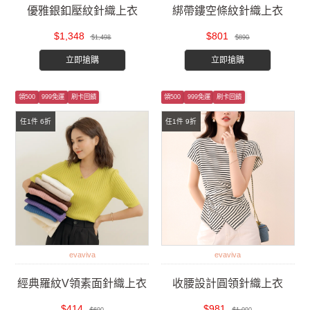
優雅銀釦壓紋針織上衣
綁帶鏤空條紋針織上衣
$1,348
$801
$1,498
$890
立即搶購
立即搶購
領500
999免運
刷卡回饋
領500
999免運
刷卡回饋
任1件 6折
任1件 9折
evaviva
evaviva
經典羅紋V領素面針織上衣
收腰設計圓領針織上衣
$414
$981