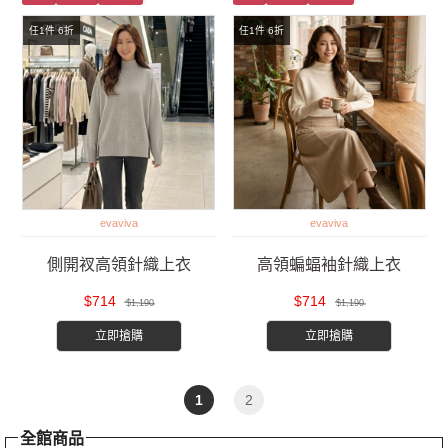
任1件 6折
任1件 6折
evaviva
evaviva
側開衩高領針織上衣
高領蝙蝠袖針織上衣
$714
$714
$1,190
$1,190
立即搶購
立即搶購
1
2
全館商品