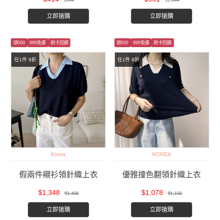
$690
$1,090
立即搶購
立即搶購
領500
999免運
刷卡回饋
領500
999免運
刷卡回饋
任1件 9折
任1件 9折
Korea
KOREA
假兩件襯衫領針織上衣
優雅撞色翻領針織上衣
$1,348
$1,078
$1,498
$1,198
立即搶購
立即搶購