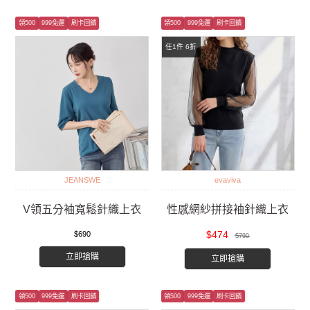
領500
999免運
刷卡回饋
領500
999免運
刷卡回饋
任1件 6折
JEANSWE
evaviva
V領五分袖寬鬆針織上衣
性感網紗拼接袖針織上衣
$474
$690
$790
立即搶購
立即搶購
領500
999免運
刷卡回饋
領500
999免運
刷卡回饋