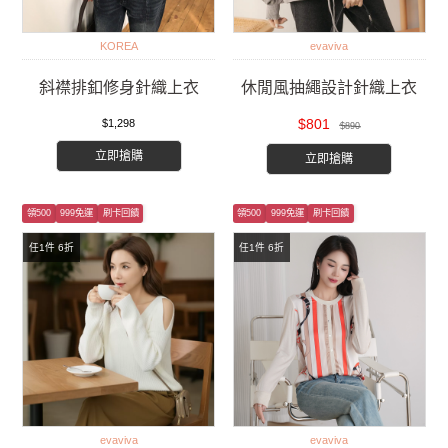
KOREA
evaviva
斜襟排釦修身針織上衣
休閒風抽繩設計針織上衣
$801
$1,298
$890
立即搶購
立即搶購
領500
999免運
刷卡回饋
領500
999免運
刷卡回饋
任1件 6折
任1件 6折
evaviva
evaviva