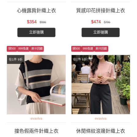
心機露肩針織上衣
質感印花拼接針織上衣
$354
$474
$590
$790
立即搶購
立即搶購
領500
999免運
刷卡回饋
領500
999免運
刷卡回饋
任1件 9折
任1件 6折
evaviva
evaviva
撞色假兩件針織上衣
休閒條紋滾邊針織上衣