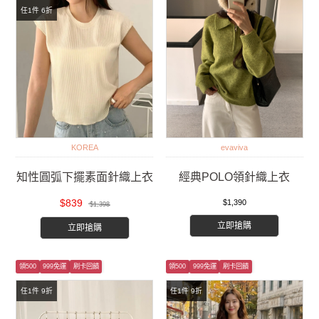
任1件 6折
KOREA
evaviva
知性圓弧下擺素面針織上衣
經典POLO領針織上衣
$839
$1,390
$1,398
立即搶購
立即搶購
領500
999免運
刷卡回饋
領500
999免運
刷卡回饋
任1件 9折
任1件 9折