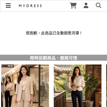
修身洋裝發熱衣小可愛 韓國牛仔褲穿搭都在 - MYDRESS 時裳
韓風 | MYDRESS 時裳韓風
很抱歉，此商品已全數銷售完畢 !
限時促銷商品，錯過可惜