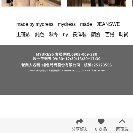
made by mydress
mydress
made
JEANSWE
上班族
純色
秋冬
by
長洋裝
顯瘦
百搭
時尚
修身
OL
MIT
洋裝
中大尺碼
上衣
小香風
棉花糖女孩
套裝
褲裙
牛仔褲
婚禮
西裝褲
長裙
雪紡
裙子
長褲
短洋裝
襯衫
正韓 洋裝
寬褲
v領
針織
褲
內衣
裙
上身
禮服
連身褲
保暖
氣質
背心
收腰
外套
洋裝 大衣 氣質輕熟女外套式連身裙
西裝
短褲
棉質
夏天
七分袖
雪紡上衣
鴨絨
小禮服
V領 洋裝
亞麻
長袖上衣
帽
涼感
正韓空運
成套內衣
鬆緊腰
紅色
短袖
罩衫
束腹
中大
分享好友
0 商品
回頂端