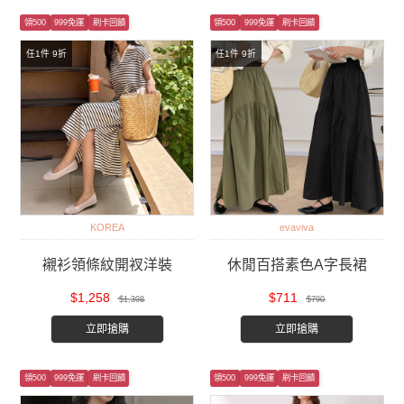
領500
999免運
刷卡回饋
領500
999免運
刷卡回饋
任1件 9折
任1件 9折
KOREA
evaviva
襯衫領條紋開衩洋裝
休閒百搭素色A字長裙
$1,258
$711
$1,398
$790
立即搶購
立即搶購
領500
999免運
刷卡回饋
領500
999免運
刷卡回饋