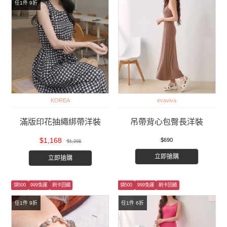
任1件 9折
KOREA
evaviva
滿版印花抽繩綁帶洋裝
吊帶背心包臀長洋裝
$1,168
$690
$1,298
立即搶購
立即搶購
領500
999免運
刷卡回饋
領500
999免運
刷卡回饋
任1件 9折
任1件 6折