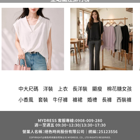
中大尺碼
洋裝
上衣
長洋裝
顯瘦
棉花糖女孩
小香風
套裝
牛仔褲
褲裙
婚禮
長褲
西裝褲
雪紡
正韓 洋裝
涼感
短洋裝
襯衫
裙子
洋裝 大衣 氣質輕熟女外套式連身裙
長裙
褲
保暖
收腰
針織
短褲
夏天
V領
襯衫領
禮服
上身