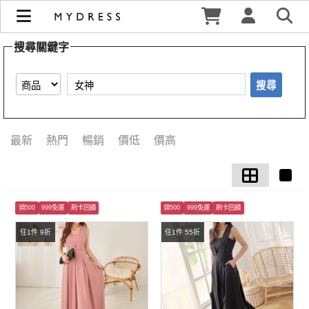
【女神】搜尋結果 | MYDRESS 時裳韓風
搜尋關鍵字
搜尋
最新
熱門
暢銷
價低
價高
領500
999免運
刷卡回饋
領500
999免運
刷卡回饋
任1件 9折
任1件 55折