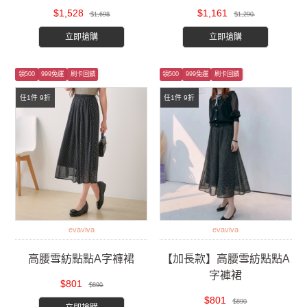
$1,528
$1,161
$1,698
$1,290
立即搶購
立即搶購
領500
999免運
刷卡回饋
領500
999免運
刷卡回饋
任1件 9折
任1件 9折
evaviva
evaviva
高腰雪紡點點A字褲裙
【加長款】高腰雪紡點點A
字褲裙
$801
$890
$801
$890