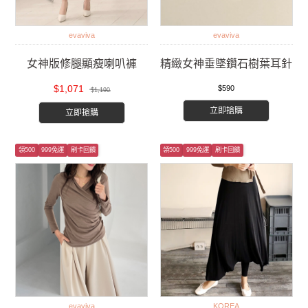
evaviva
evaviva
女神版修腿顯瘦喇叭褲
精緻女神垂墜鑽石樹葉耳針
$1,071
$590
$1,190
立即搶購
立即搶購
領500
999免運
刷卡回饋
領500
999免運
刷卡回饋
evaviva
KOREA