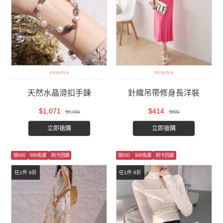
evaviva
evaviva
天然水晶滑扣手鍊
針織吊帶修身長洋裝
$1,071
$414
$1,190
$690
立即搶購
立即搶購
領500
999免運
刷卡回饋
領500
999免運
刷卡回饋
任1件 9折
任1件 6折