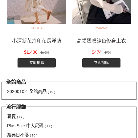
KOREA
evaviva
小清新花卉印花長洋裝
高領透膚純色修身上衣
$1,438
$474
$1,598
$790
立即搶購
立即搶購
全館商品
20200102_全館商品
( 19 )
流行服飾
春夏
( 17 )
Plus Size 中大尺碼
( 11 )
經典日不落
( 10 )