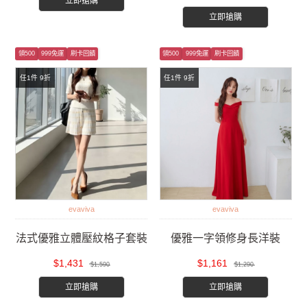
立即搶購
立即搶購
領500
999免運
刷卡回饋
領500
999免運
刷卡回饋
任1件 9折
任1件 9折
evaviva
evaviva
法式優雅立體壓紋格子套裝
優雅一字領修身長洋裝
$1,431
$1,161
$1,590
$1,290
立即搶購
立即搶購