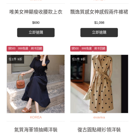
唯美女神顯瘦收腰款上衣
飄逸質感女神感假兩件褲裙
$690
$1,098
立即搶購
立即搶購
領500
999免運
刷卡回饋
領500
999免運
刷卡回饋
任1件 9折
任1件 9折
KOREA
evaviva
氣質海軍領抽繩洋裝
復古圓點襯衫領洋裝