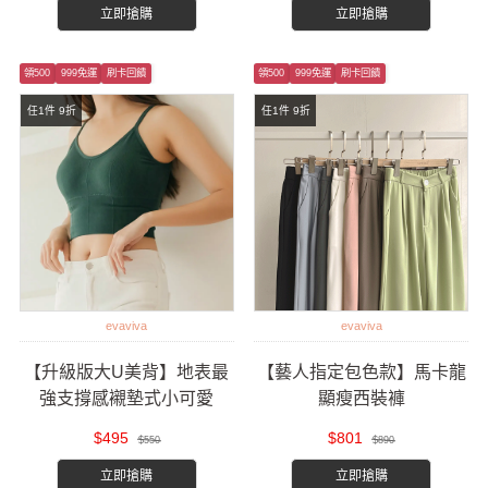
立即搶購
立即搶購
領500
999免運
刷卡回饋
領500
999免運
刷卡回饋
任1件 9折
任1件 9折
evaviva
evaviva
【升級版大U美背】地表最
【藝人指定包色款】馬卡龍
強支撐感襯墊式小可愛
顯瘦西裝褲
$495
$801
$550
$890
立即搶購
立即搶購