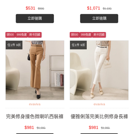
$531
$1,071
$590
$1,190
立即搶購
立即搶購
領500
999免運
刷卡回饋
領500
999免運
刷卡回饋
任1件 9折
任1件 9折
evaviva
evaviva
完美修身撞色微喇叭西裝褲
優雅俐落完美比例修身長褲
$981
$981
$1,090
$1,090