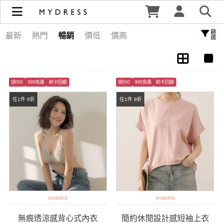
店長推薦 | MYDRESS 時裳韓風
篩選
最新
熱門
暢銷
價低
價高
領500
999免運
刷卡回饋
領500
999免運
刷卡回饋
任1件 9折
任1件 9折
evaviva
evaviva
無痕透涼感背心式內衣
簡約休閒設計感短袖上衣