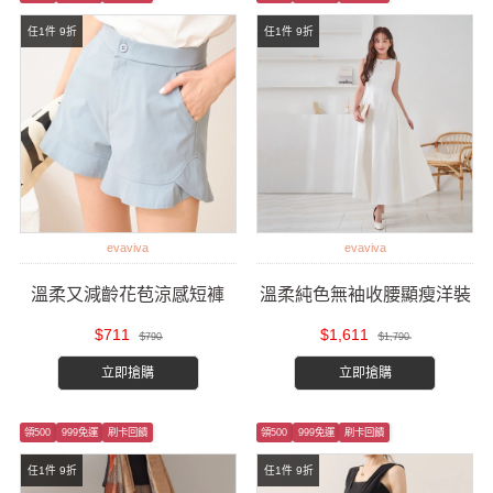
任1件 9折
任1件 9折
evaviva
evaviva
溫柔又減齡花苞涼感短褲
溫柔純色無袖收腰顯瘦洋裝
$711
$1,611
$790
$1,790
立即搶購
立即搶購
領500
999免運
刷卡回饋
領500
999免運
刷卡回饋
任1件 9折
任1件 9折