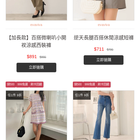
evaviva
evaviva
【加長款】百搭微喇叭小開
逆天長腿百搭休閒涼感短褲
衩涼感西裝褲
$711
$790
$891
$990
立即搶購
立即搶購
領500
999免運
刷卡回饋
領500
999免運
刷卡回饋
任1件 9折
任1件 9折