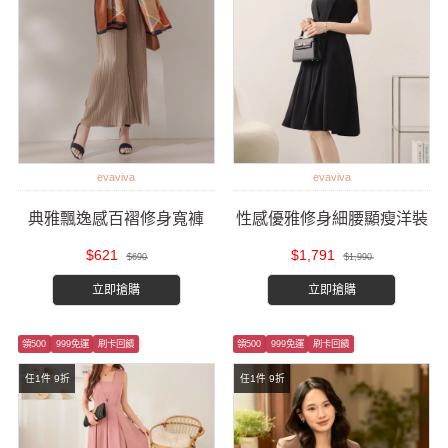
evaviva
evaviva
典雅飄逸感百褶修身寬褲
性感優雅修身細腰顯瘦洋裝
$621
$1,791
$690
$1,990
立即搶購
立即搶購
領500
999免運
刷卡回饋
領500
999免運
刷卡回饋
任1件 9折
任1件 9折