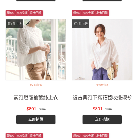
領500
999免運
刷卡回饋
領500
999免運
刷卡回饋
任1件 9折
任1件 9折
evaviva
evaviva
素雅燈籠袖蕾絲上衣
復古典雅下擺花苞收邊襯衫
$801
$801
$890
$890
立即搶購
立即搶購
領500
999免運
刷卡回饋
領500
999免運
刷卡回饋