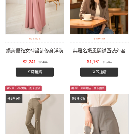
evaviva
evaviva
絕美優雅女神設計修身洋裝
典雅名媛風開襟西裝外套
$2,241
$1,161
$2,490
$1,290
立即搶購
立即搶購
領500
999免運
刷卡回饋
領500
999免運
刷卡回饋
任1件 9折
任1件 9折