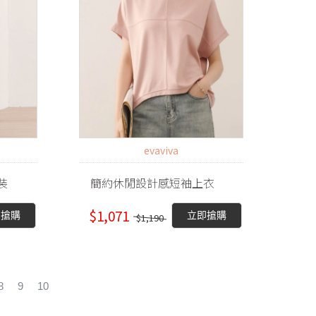
evaviva
裝
簡約休閒設計感短袖上衣
$1,071
即搶購
立即搶購
$1,190
8
9
10