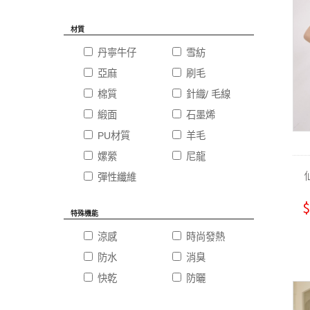
材質
丹寧牛仔
雪紡
亞麻
刷毛
棉質
針織/ 毛線
緞面
石墨烯
PU材質
羊毛
嫘縈
尼龍
彈性纖維
$
特殊機能
涼感
時尚發熱
防水
消臭
快乾
防曬