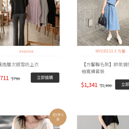
evaviva
MYDRESS X 方馨
飄逸層次感雪紡上衣
【方馨聯名款】帥氣個
袖寬褲套裝
711
立即搶購
$790
$1,341
立
$1,490
任1件 9
折