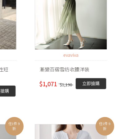
evaviva
性短
漸變百褶雪紡收腰洋裝
$1,071
立即搶購
$1,190
即搶購
任1件 9
任1件 9
折
折