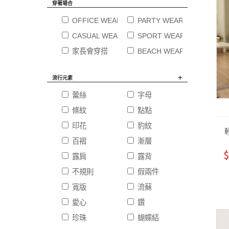
穿著場合
OFFICE WEAR 職場穿搭
PARTY WEAR 婚禮穿搭
CASUAL WEAR 休閒時尚
SPORT WEAR 運動穿著
家長會穿搭
BEACH WEAR渡假穿搭
流行元素
蕾絲
字母
條紋
點點
印花
豹紋
百褶
漸層
$
露肩
露背
不規則
假兩件
寬版
流蘇
愛心
鑽
珍珠
蝴蝶結