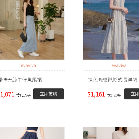
evaviva
evaviva
輕薄天絲牛仔魚尾裙
撞色條紋襯衫式長洋裝
1,071
$1,161
立即搶購
立
$1,190
$1,290