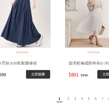
evaviva
evaviva
多巴胺冰絲鬆緊腰褲裙
甜柔輕舞細肩帶長紗洋
$801
690
立即搶購
立
$890
1
2
3
4
5
6
7