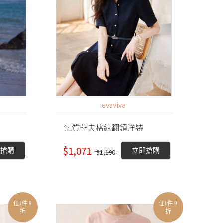
evaviva
氣質華夫格紋翻領洋裝
$1,071
即搶購
立即搶購
$1,190
任1件 9
任1件 9
折
折