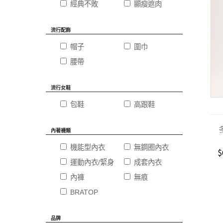
經典不敗
顯瘦遮肉
流行配飾
帽子
圍巾
腰帶
流行女鞋
包鞋
高跟鞋
內著襪類
機能型內衣
無鋼圈內衣
$
運動內衣/緊身褲
成套內衣
內褲
無痕
BRATOP
品牌