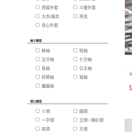
西裝外套
斗篷外套
大衣/風衣
夾克
背心外套
袖子類型
無袖
短袖
五分袖
七分袖
長袖
公主袖
荷葉袖
寬袖
$
蝙蝠袖
領口類型
Ｖ領
圓領
一字領
立領 / 襯衫領
高領
方領