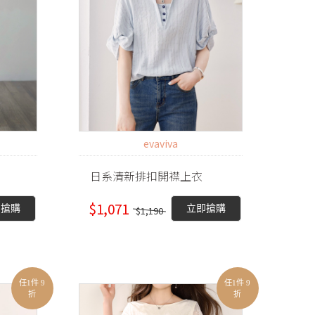
evaviva
日系清新排扣開襟上衣
$1,071
即搶購
立即搶購
$1,190
任1件 9
任1件 9
折
折