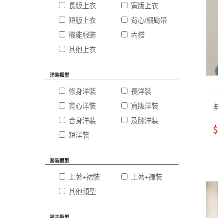
長版上衣
寬版上衣
短版上衣
背心/細肩帶
機能服飾
內搭
其他上衣
洋裝類型
修身洋裝
長洋裝
背心洋裝
寬版洋裝
合身洋裝
及膝洋裝
$
短洋裝
套裝類型
上著+裙裝
上著+褲裝
其他類型
裙子類型