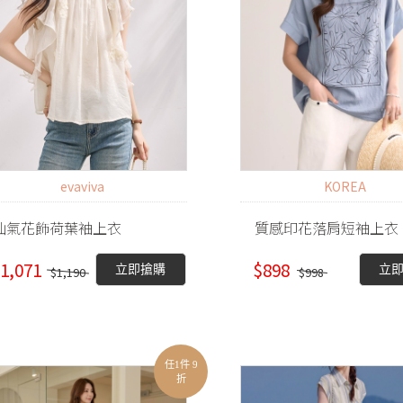
evaviva
KOREA
仙氣花飾荷葉袖上衣
質感印花落肩短袖上衣
1,071
$898
立即搶購
立
$1,190
$998
任1件 9
折