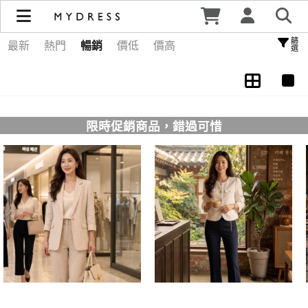
Home 居家 | MYDRESS 時裳韓風
篩選
最新
熱門
暢銷
價低
價高
限時促銷商品，錯過可惜