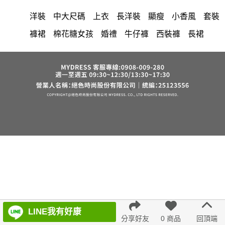
洋裝
中大尺碼
上衣
長洋裝
顯瘦
小香風
套裝
褲裙
棉花糖女孩
婚禮
牛仔褲
西裝褲
長裙
雪紡
v領
裙子
襯衫
短洋裝
褲
針織
正韓 洋裝
假兩件
禮服
氣質
上身
典雅
連身褲
裙
背心
短褲
外套
寬褲
保暖
內衣
夏天
收腰
西裝
罩衫
涼感
鴨絨
七分袖
西裝外套
絲巾
小禮服
亞麻
宴會
時尚
下身
小個子女孩
成套內衣
紅色
鞋
帽
正韓空運
鞋子
法式
7579
出清
雪紡上衣
束腹
鬆緊腰
6532
7811
蕾絲
中大
修身
不規則
涼鞋
綁帶
羊裝
長褲
冬天
涼感短褲
短袖
6533
針織上衣
白色婚禮 洋裝
海軍領
韓版 寬版上衣
LINE我有好康
分享好友
0 商品
回頂端