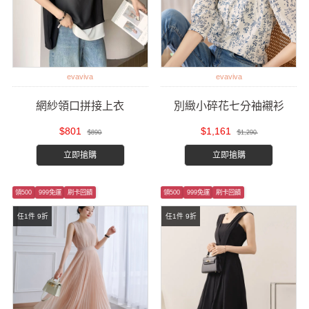
evaviva
evaviva
網紗領口拼接上衣
別緻小碎花七分袖襯衫
$801
$1,161
$890
$1,290
立即搶購
立即搶購
領500
999免運
刷卡回饋
領500
999免運
刷卡回饋
任1件 9折
任1件 9折