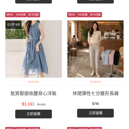
領500
999免運
刷卡回饋
領500
999免運
刷卡回饋
任1件 9折
evaviva
evaviva
氣質壓摺收腰背心洋裝
休閒彈性七分錐形長褲
$1,161
$790
$1,290
立即搶購
立即搶購