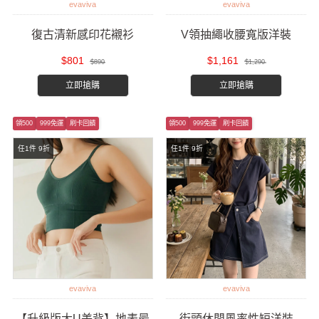
evaviva
evaviva
復古清新感印花襯衫
V領抽繩收腰寬版洋裝
$801
$1,161
$890
$1,290
立即搶購
立即搶購
領500
999免運
刷卡回饋
領500
999免運
刷卡回饋
任1件 9折
任1件 9折
evaviva
evaviva
【升級版大U美背】地表最
街頭休閒風率性短洋裝