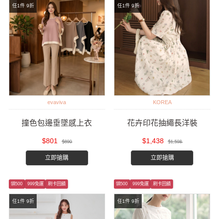
任1件 9折
任1件 9折
evaviva
KOREA
撞色包邊垂墜感上衣
花卉印花抽繩長洋裝
$801
$1,438
$890
$1,598
立即搶購
立即搶購
領500
999免運
刷卡回饋
領500
999免運
刷卡回饋
任1件 9折
任1件 9折