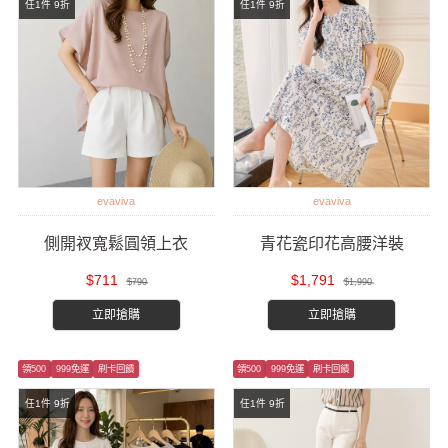
任1件 9折
任1件 9折
evaviva
evaviva
側開衩寬鬆圓領上衣
青花瓷印花高腰洋裝
$711
$1,791
$790
$1,990
立即搶購
立即搶購
領500
999免運
刷卡回饋
領500
999免運
刷卡回饋
任1件 9折
任1件 9折