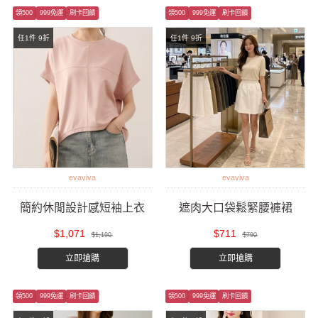
領500
999免運
刷卡回饋
領500
999免運
刷卡回饋
任1件 9折
任1件 9折
evaviva
evaviva
簡約休閒設計感短袖上衣
遮肉大口袋鬆緊腰褲裙
$1,071
$711
$1,190
$790
立即搶購
立即搶購
領500
999免運
刷卡回饋
領500
999免運
刷卡回饋