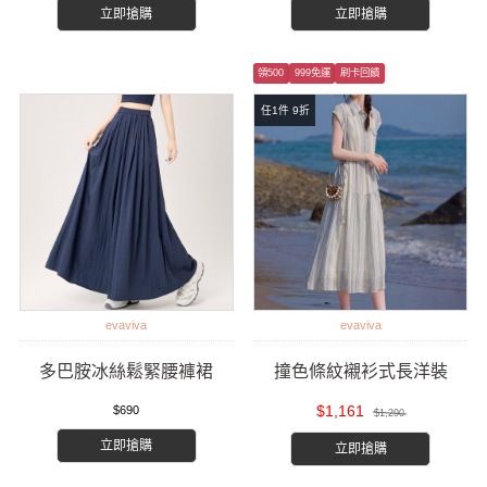
立即搶購
立即搶購
領500
999免運
刷卡回饋
任1件 9折
evaviva
evaviva
多巴胺冰絲鬆緊腰褲裙
撞色條紋襯衫式長洋裝
$1,161
$690
$1,290
立即搶購
立即搶購