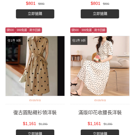
$801
$801
$890
$890
立即搶購
立即搶購
領500
999免運
刷卡回饋
領500
999免運
刷卡回饋
任1件 9折
任1件 9折
evaviva
evaviva
復古圓點襯衫領洋裝
滿版印花收腰長洋裝
$1,161
$1,161
$1,290
$1,290
立即搶購
立即搶購