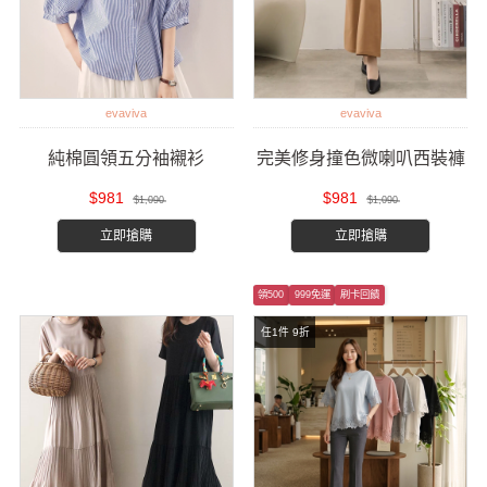
evaviva
evaviva
純棉圓領五分袖襯衫
完美修身撞色微喇叭西裝褲
$981
$981
$1,090
$1,090
立即搶購
立即搶購
領500
999免運
刷卡回饋
任1件 9折