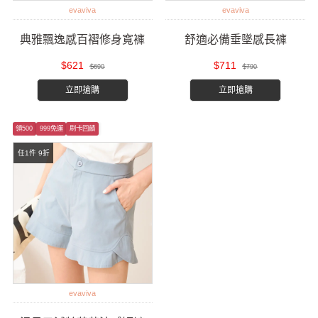
evaviva
evaviva
典雅飄逸感百褶修身寬褲
舒適必備垂墜感長褲
$621
$711
$690
$790
立即搶購
立即搶購
領500
999免運
刷卡回饋
任1件 9折
evaviva