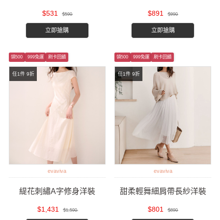
$531
$891
$590
$990
立即搶購
立即搶購
領500
999免運
刷卡回饋
領500
999免運
刷卡回饋
任1件 9折
任1件 9折
evaviva
evaviva
緹花刺繡A字修身洋裝
甜柔輕舞細肩帶長紗洋裝
$1,431
$801
$1,590
$890