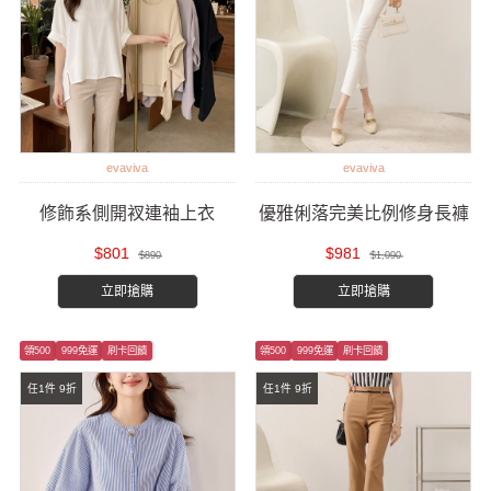
evaviva
evaviva
修飾系側開衩連袖上衣
優雅俐落完美比例修身長褲
$801
$981
$890
$1,090
立即搶購
立即搶購
領500
999免運
刷卡回饋
領500
999免運
刷卡回饋
任1件 9折
任1件 9折