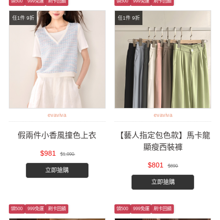
領500
999免運
刷卡回饋
領500
999免運
刷卡回饋
任1件 9折
任1件 9折
evaviva
evaviva
假兩件小香風撞色上衣
【藝人指定包色款】馬卡龍
顯瘦西裝褲
$981
$1,090
$801
$890
立即搶購
立即搶購
領500
999免運
刷卡回饋
領500
999免運
刷卡回饋