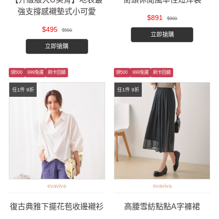
強支撐感襯墊式小可愛
$891
$990
$495
$550
立即搶購
立即搶購
領500
999免運
刷卡回饋
領500
999免運
刷卡回饋
任1件 9折
任1件 9折
evaviva
evaviva
復古典雅下擺花苞收邊襯衫
高腰雪紡點點A字褲裙