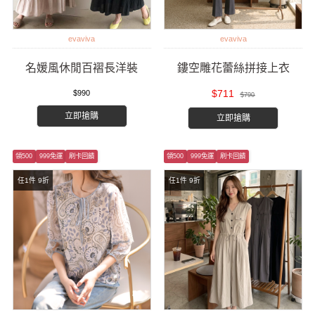
evaviva
evaviva
名媛風休閒百褶長洋裝
鏤空雕花蕾絲拼接上衣
$711
$990
$790
立即搶購
立即搶購
領500
999免運
刷卡回饋
領500
999免運
刷卡回饋
任1件 9折
任1件 9折