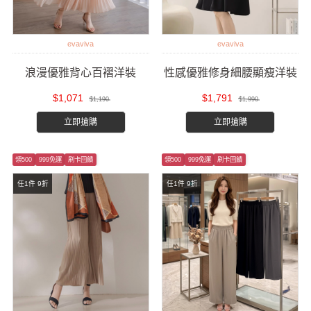
evaviva
evaviva
浪漫優雅背心百褶洋裝
性感優雅修身細腰顯瘦洋裝
$1,071
$1,791
$1,190
$1,990
立即搶購
立即搶購
領500
999免運
刷卡回饋
領500
999免運
刷卡回饋
任1件 9折
任1件 9折