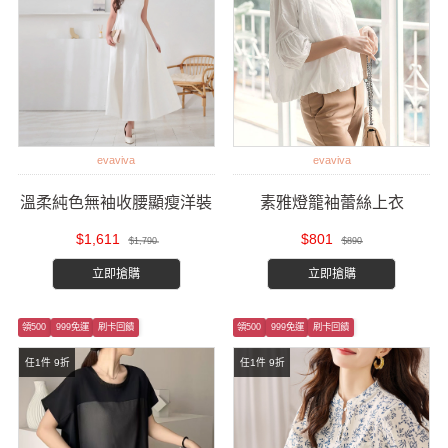
evaviva
evaviva
溫柔純色無袖收腰顯瘦洋裝
素雅燈籠袖蕾絲上衣
$1,611
$801
$1,790
$890
立即搶購
立即搶購
領500
999免運
刷卡回饋
領500
999免運
刷卡回饋
任1件 9折
任1件 9折