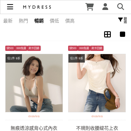
特別企劃 | MYDRESS 時裳韓風
篩選
最新
熱門
暢銷
價低
價高
領500
999免運
刷卡回饋
領500
999免運
刷卡回饋
任1件 9折
任1件 9折
evaviva
evaviva
無痕透涼感背心式內衣
不規則收腰緹花上衣