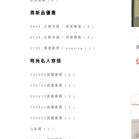
店長推薦
( 4 )
周新品優惠
0804_正韓空運 / 時裳韓風
( 8 )
0728_正韓空運 / 時裳韓風
( 3 )
0730_都會輕熟 / evaviva
( 1 )
$
時尚名人穿搭
251008直播嚴選
( 6 )
250725直播嚴選
( 4 )
260415直播嚴選
( 3 )
250911直播嚴選
( 2 )
250502直播嚴選
( 1 )
心私藏
( 1 )