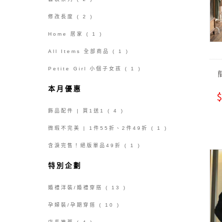
修改長度
( 2 )
Home 居家
( 1 )
All Items 全部商品
( 1 )
Petite Girl 小個子女孩
( 1 )
本月優惠
$
飾品配件 | 買1送1
( 4 )
微瑕不完美 | 1件55折、2件49折
( 1 )
含淚完售！絕版單品49折
( 1 )
特別企劃
婚禮洋裝/婚禮穿搭
( 13 )
孕婦裝/孕期穿搭
( 10 )