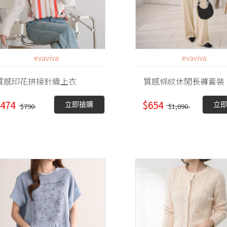
evaviva
evaviva
質感印花拼接針織上衣
質感條紋休閒長褲套裝
474
$654
立即搶購
立
$790
$1,090