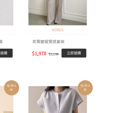
KOREA
套
氣質皺褶質感套裝
$1,978
即搶購
立即搶購
$2,198
任1件 9
任1件 9
折
折