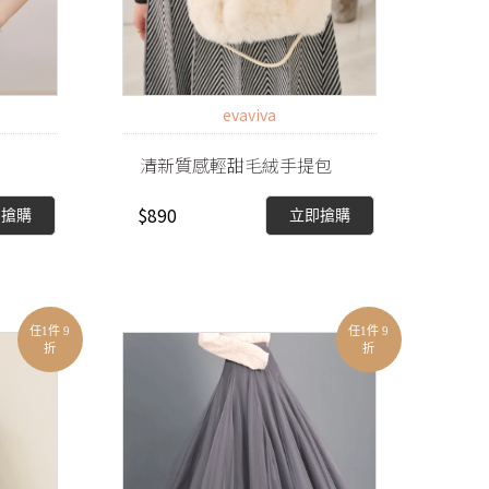
evaviva
清新質感輕甜毛絨手提包
$890
即搶購
立即搶購
任1件 9
任1件 9
折
折