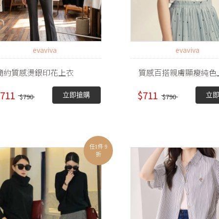
evaviva
evaviva
簡約質感燙銀印花上衣
質感百搭親膚顯瘦純色
711
$711
立即搶購
立
$790
$790
任1件 9
折