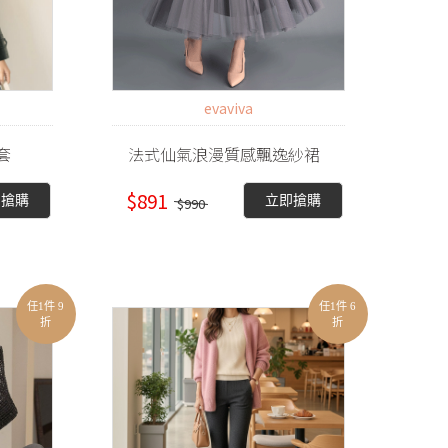
evaviva
套
法式仙氣浪漫質感飄逸紗裙
$891
即搶購
立即搶購
$990
任1件 9
任1件 6
折
折