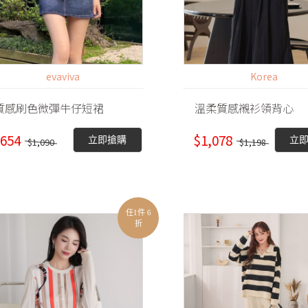
evaviva
Korea
質感刷色微彈牛仔短裙
溫柔質感襯衫領背心
654
$1,078
立即搶購
立
$1,090
$1,198
任1件 6
折