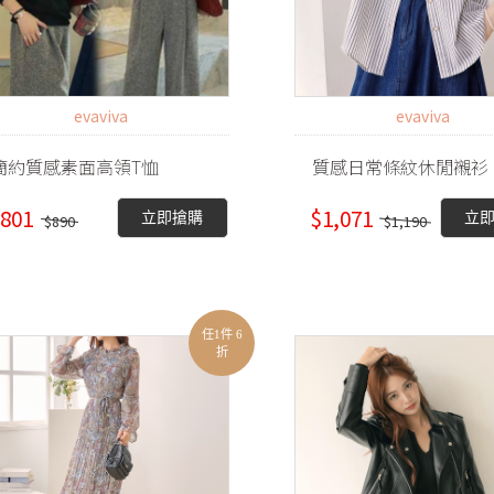
evaviva
evaviva
簡約質感素面高領T恤
質感日常條紋休閒襯衫
801
$1,071
立即搶購
立
$890
$1,190
任1件 6
折