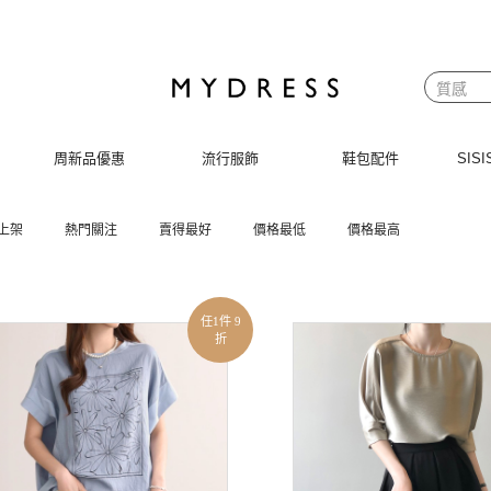
周新品優惠
流行服飾
鞋包配件
SI
上架
熱門關注
賣得最好
價格最低
價格最高
任1件 9
折