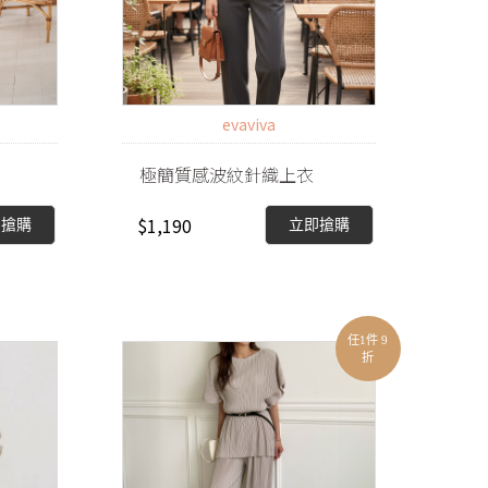
evaviva
極簡質感波紋針織上衣
$1,190
即搶購
立即搶購
任1件 9
折