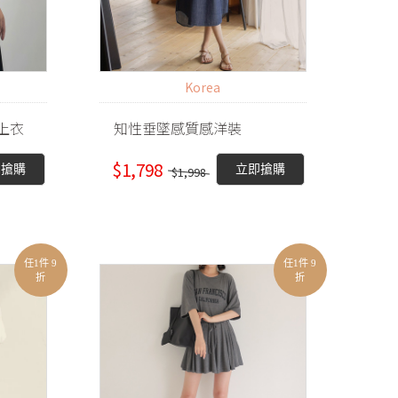
Korea
上衣
知性垂墜感質感洋裝
$1,798
即搶購
立即搶購
$1,998
任1件 9
任1件 9
折
折