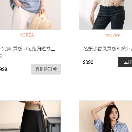
KOREA
evaviva
不完美-質感印花落肩短袖上
名媛小香風質感針織外
衣
$890
立
998
貨到通知