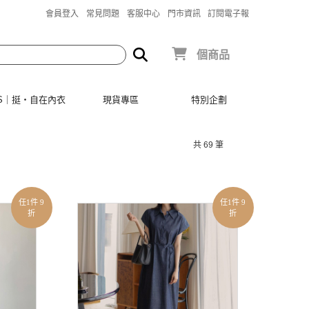
會員登入
常見問題
客服中心
門市資訊
訂閱電子報
個商品
SIS｜挺‧自在內衣
現貨專區
特別企劃
共 69 筆
任1件 9
任1件 9
折
折