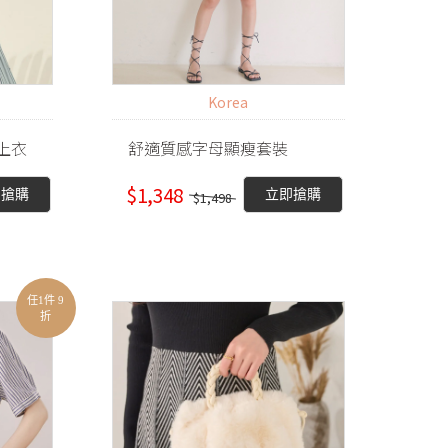
Korea
上衣
舒適質感字母顯瘦套裝
$1,348
即搶購
立即搶購
$1,498
任1件 9
折