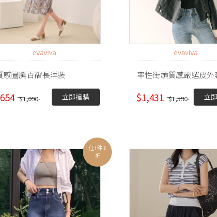
evaviva
evaviva
質感圖騰百褶長洋裝
率性街頭質感嚴選皮外
654
$1,431
立即搶購
立
$1,090
$1,590
任1件 6
折