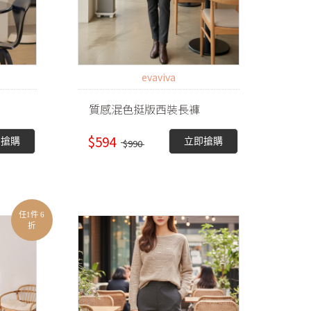
evaviva
質感混色挺版西裝長褲
$594
即搶購
立即搶購
$990
任1件 6
折