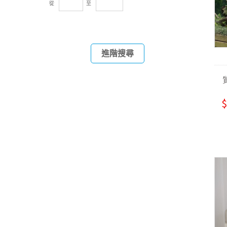
從
至
進階搜尋
$