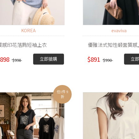
KOREA
evaviva
質感印花落肩短袖上衣
優雅法式知性緞面質感
898
$891
立即搶購
立
$998
$990
任1件 9
折