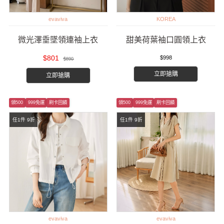
evaviva
KOREA
微光澤垂墜領連袖上衣
甜美荷葉袖口圓領上衣
$801
$998
$890
立即搶購
立即搶購
領500
999免運
刷卡回饋
領500
999免運
刷卡回饋
任1件 9折
任1件 9折
evaviva
evaviva