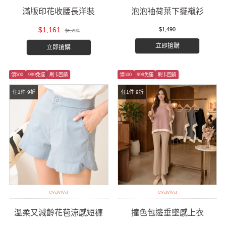
滿版印花收腰長洋裝
泡泡袖荷葉下擺襯衫
$1,161
$1,490
$1,290
立即搶購
立即搶購
領500
999免運
刷卡回饋
領500
999免運
刷卡回饋
任1件 9折
任1件 9折
evaviva
evaviva
溫柔又減齡花苞涼感短褲
撞色包邊垂墜感上衣