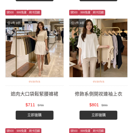
領500
999免運
刷卡回饋
領500
999免運
刷卡回饋
任1件 9折
任1件 9折
evaviva
evaviva
遮肉大口袋鬆緊腰褲裙
修飾系側開衩連袖上衣
$711
$801
$790
$890
立即搶購
立即搶購
領500
999免運
刷卡回饋
領500
999免運
刷卡回饋