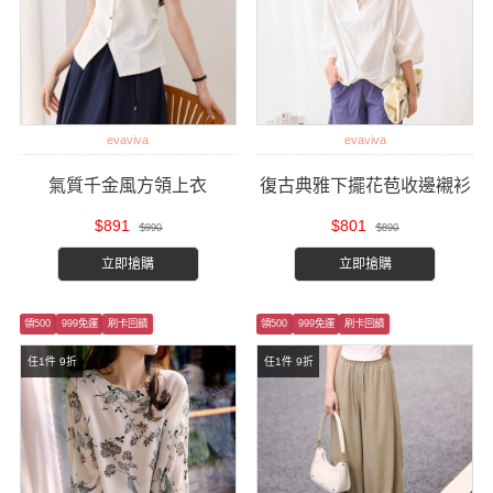
evaviva
evaviva
氣質千金風方領上衣
復古典雅下擺花苞收邊襯衫
$891
$801
$990
$890
立即搶購
立即搶購
領500
999免運
刷卡回饋
領500
999免運
刷卡回饋
任1件 9折
任1件 9折