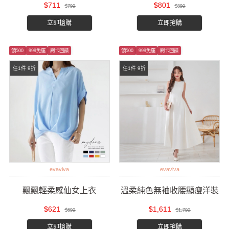
$711
$801
$790
$890
立即搶購
立即搶購
領500
999免運
刷卡回饋
領500
999免運
刷卡回饋
任1件 9折
任1件 9折
evaviva
evaviva
飄飄輕柔感仙女上衣
溫柔純色無袖收腰顯瘦洋裝
$621
$1,611
$690
$1,790
立即搶購
立即搶購