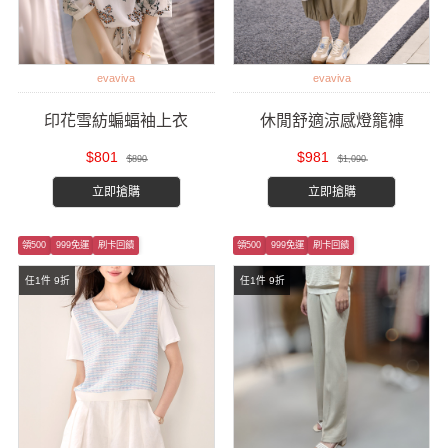
evaviva
evaviva
印花雪紡蝙蝠袖上衣
休閒舒適涼感燈籠褲
$801
$981
$890
$1,090
立即搶購
立即搶購
領500
999免運
刷卡回饋
領500
999免運
刷卡回饋
任1件 9折
任1件 9折