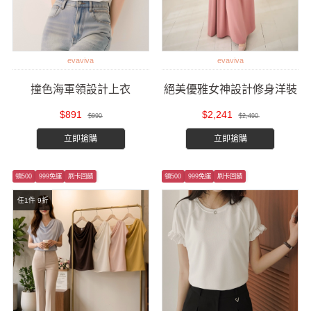
evaviva
evaviva
撞色海軍領設計上衣
絕美優雅女神設計修身洋裝
$891
$2,241
$990
$2,490
立即搶購
立即搶購
領500
999免運
刷卡回饋
領500
999免運
刷卡回饋
任1件 9折