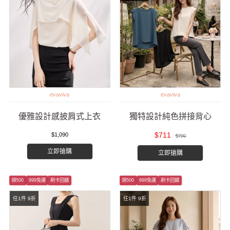
evaviva
evaviva
優雅設計感披肩式上衣
獨特設計純色拼接背心
$711
$1,090
$790
立即搶購
立即搶購
領500
999免運
刷卡回饋
領500
999免運
刷卡回饋
任1件 9折
任1件 9折