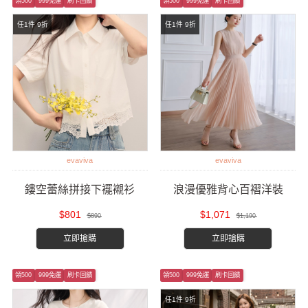
領500
999免運
刷卡回饋
領500
999免運
刷卡回饋
任1件 9折
任1件 9折
evaviva
evaviva
鏤空蕾絲拼接下襬襯衫
浪漫優雅背心百褶洋裝
$801
$1,071
$890
$1,190
立即搶購
立即搶購
領500
999免運
刷卡回饋
領500
999免運
刷卡回饋
任1件 9折