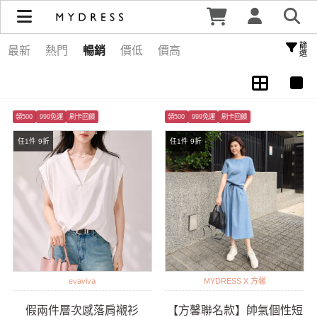
流行服飾 | MYDRESS 時裳韓風
篩選
最新
熱門
暢銷
價低
價高
領500
999免運
刷卡回饋
領500
999免運
刷卡回饋
任1件 9折
任1件 9折
evaviva
MYDRESS X 方馨
假兩件層次感落肩襯衫
【方馨聯名款】帥氣個性短