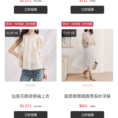
$1,071
$711
$1,190
$790
立即搶購
立即搶購
領500
999免運
刷卡回饋
領500
999免運
刷卡回饋
任1件 9折
任1件 9折
evaviva
evaviva
仙氣花飾荷葉袖上衣
甜柔輕舞細肩帶長紗洋裝
$1,071
$801
$1,190
$890
立即搶購
立即搶購