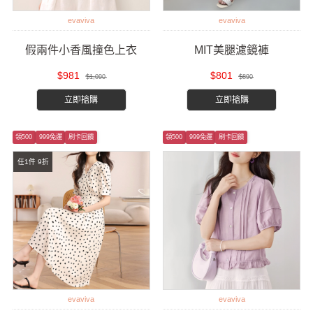
evaviva
evaviva
假兩件小香風撞色上衣
MIT美腿濾鏡褲
$981
$801
$1,090
$890
立即搶購
立即搶購
領500
999免運
刷卡回饋
領500
999免運
刷卡回饋
任1件 9折
evaviva
evaviva