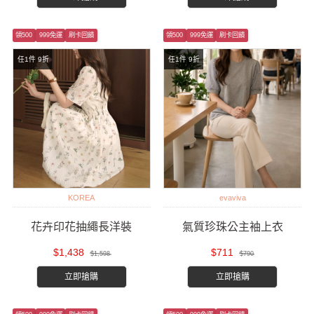
領500
999免運
刷卡回饋
領500
999免運
刷卡回饋
任1件 9折
任1件 9折
KOREA
evaviva
花卉印花抽繩長洋裝
氣質珍珠公主袖上衣
$1,438
$711
$1,598
$790
立即搶購
立即搶購