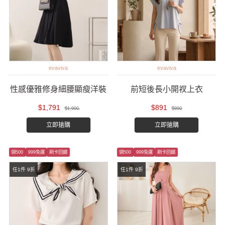
evaviva
evaviva
性感優雅修身細腰顯瘦洋裝
前短後長小開衩上衣
$1,791
$891
$1,990
$990
立即搶購
立即搶購
領500
999免運
刷卡回饋
領500
999免運
刷卡回饋
任1件 9折
任1件 9折