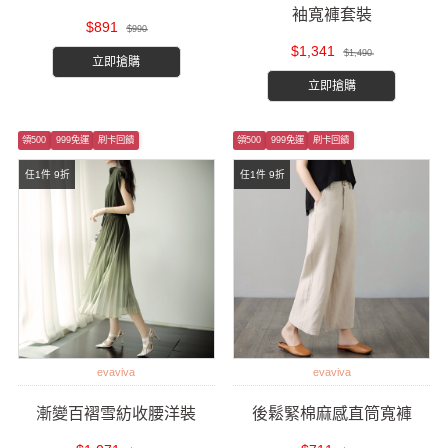
袖寬褲套裝
$891
$990
$1,341
$1,490
立即搶購
立即搶購
領500
999免運
刷卡回饋
領500
999免運
刷卡回饋
任1件 9折
任1件 9折
evaviva
evaviva
漸變百褶雪紡收腰洋裝
後鬆緊棉麻感直筒寬褲