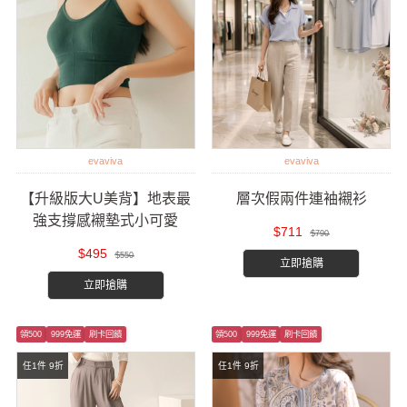
evaviva
evaviva
【升級版大U美背】地表最
層次假兩件連袖襯衫
強支撐感襯墊式小可愛
$711
$790
$495
$550
立即搶購
立即搶購
領500
999免運
刷卡回饋
領500
999免運
刷卡回饋
任1件 9折
任1件 9折