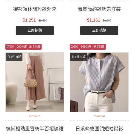
襯衫領休閒短款外套
氣質簡約款綁帶洋裝
$1,251
$1,161
$1,390
$1,290
立即搶購
立即搶購
領500
999免運
刷卡回饋
領500
999免運
刷卡回饋
任1件 9折
任1件 9折
evaviva
evaviva
慵懶輕熟風雪紡半百褶褲裙
日系條紋圓領短袖襯衫