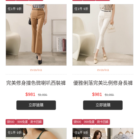
任1件 9折
任1件 9折
evaviva
evaviva
完美修身撞色微喇叭西裝褲
優雅俐落完美比例修身長褲
$981
$981
$1,090
$1,090
立即搶購
立即搶購
領500
999免運
刷卡回饋
領500
999免運
刷卡回饋
任1件 9折
任1件 9折