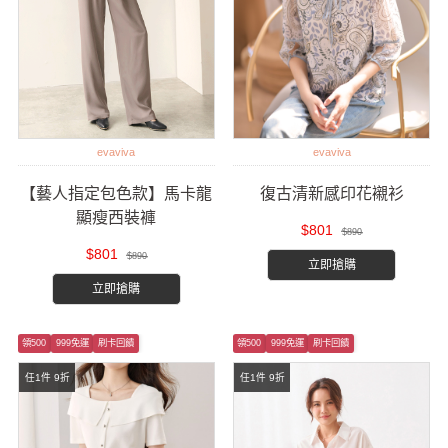
evaviva
evaviva
【藝人指定包色款】馬卡龍
復古清新感印花襯衫
顯瘦西裝褲
$801
$890
$801
$890
立即搶購
立即搶購
領500
999免運
刷卡回饋
領500
999免運
刷卡回饋
任1件 9折
任1件 9折