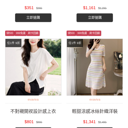
$351
$1,161
$390
$1,290
立即搶購
立即搶購
領500
999免運
刷卡回饋
領500
999免運
刷卡回饋
任1件 9折
任1件 9折
evaviva
evaviva
不對襯開衩設計感上衣
輕甜涼感冰絲針織洋裝
$801
$1,341
$890
$1,490