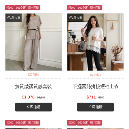
領500
999免運
刷卡回饋
領500
999免運
刷卡回饋
任1件 9折
任1件 9折
KOREA
evaviva
氣質皺褶質感套裝
下擺蕾絲拼接短袖上衣
$1,978
$711
$2,198
$790
立即搶購
立即搶購
領500
999免運
刷卡回饋
領500
999免運
刷卡回饋