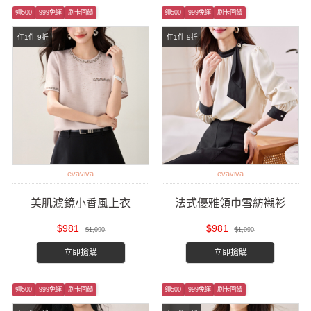
領500
999免運
刷卡回饋
領500
999免運
刷卡回饋
任1件 9折
任1件 9折
evaviva
evaviva
美肌濾鏡小香風上衣
法式優雅領巾雪紡襯衫
$981
$981
$1,090
$1,090
立即搶購
立即搶購
領500
999免運
刷卡回饋
領500
999免運
刷卡回饋