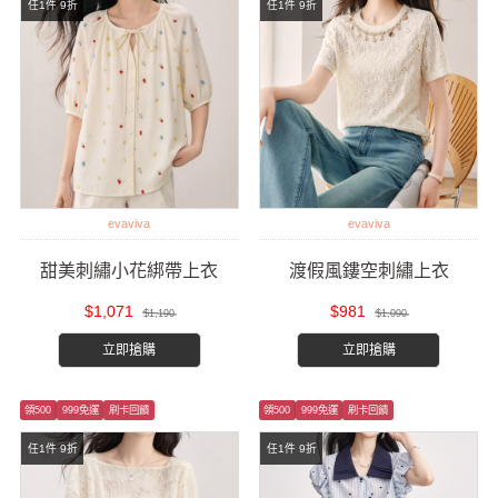
任1件 9折
任1件 9折
evaviva
evaviva
甜美刺繡小花綁帶上衣
渡假風鏤空刺繡上衣
$1,071
$981
$1,190
$1,090
立即搶購
立即搶購
領500
999免運
刷卡回饋
領500
999免運
刷卡回饋
任1件 9折
任1件 9折