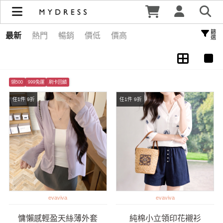
周新品優惠 | MYDRESS 時裳韓風
篩選
最新
熱門
暢銷
價低
價高
領500
999免運
刷卡回饋
任1件 9折
任1件 9折
evaviva
evaviva
慵懶感輕盈天絲薄外套
純棉小立領印花襯衫