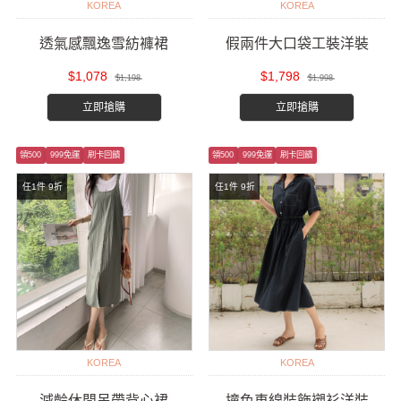
KOREA
KOREA
透氣感飄逸雪紡褲裙
假兩件大口袋工裝洋裝
$1,078
$1,798
$1,198
$1,998
立即搶購
立即搶購
領500
999免運
刷卡回饋
領500
999免運
刷卡回饋
任1件 9折
任1件 9折
KOREA
KOREA
減齡休閒吊帶背心裙
撞色車線裝飾襯衫洋裝