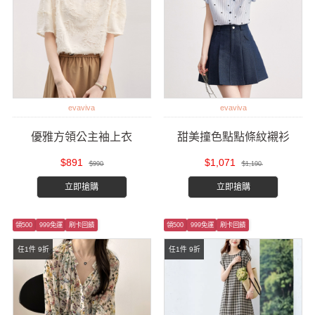
evaviva
evaviva
優雅方領公主袖上衣
甜美撞色點點條紋襯衫
$891
$1,071
$990
$1,190
立即搶購
立即搶購
領500
999免運
刷卡回饋
領500
999免運
刷卡回饋
任1件 9折
任1件 9折