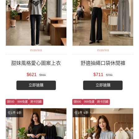
evaviva
evaviva
甜妹風格愛心圖案上衣
舒適抽繩口袋休閒褲
$621
$711
$690
$790
立即搶購
立即搶購
領500
999免運
刷卡回饋
領500
999免運
刷卡回饋
任1件 9折
任1件 9折