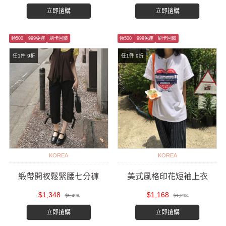
立即搶購
立即搶購
領500
999免運
刷卡回饋
領500
999免運
刷卡回饋
任1件 9折
任1件 9折
KOREA
KOREA
緞帶開衩鬆緊腰七分褲
美式風格印花短袖上衣
$1,348
$1,168
$1,498
$1,298
立即搶購
立即搶購