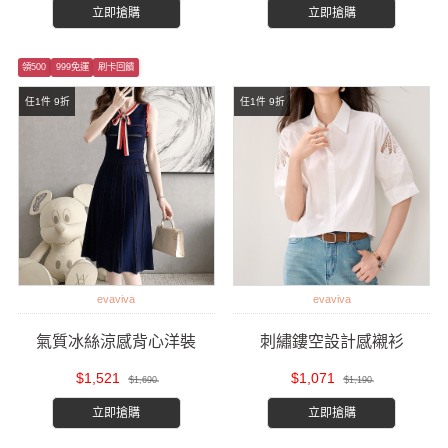
立即搶購
立即搶購
領500
999免運
刷卡回饋
任1件 9折
任1件 9折
evaviva
evaviva
氣質冰絲涼感背心洋裝
刺繡鏤空設計感襯衫
$1,521
$1,071
$1,690
$1,190
立即搶購
立即搶購