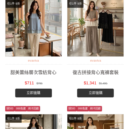
任1件 9折
任1件 9折
evaviva
evaviva
甜美蕾絲層次雪紡背心
復古拼接背心寬褲套裝
$711
$1,341
$790
$1,490
立即搶購
立即搶購
領500
999免運
刷卡回饋
領500
999免運
刷卡回饋
任1件 9折
任1件 9折