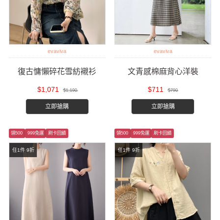
evaviva
evaviva
復古慵懶碎花雪紡襯衫
文青感棉麻背心洋裝
$1,071
$711
$1,190
$790
立即搶購
立即搶購
領500
999免運
刷卡回饋
領500
999免運
刷卡回饋
任1件 9折
任1件 9折