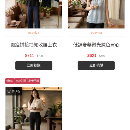
evaviva
evaviva
顯瘦拼接抽繩收腰上衣
低調奢華微光純色背心
$711
$621
$790
$690
立即搶購
立即搶購
領500
999免運
刷卡回饋
任1件 9折