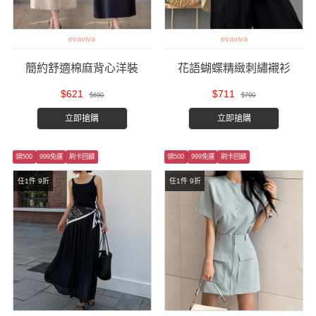
evaviva
evaviva
簡約舒適棉麻背心洋裝
花語蝴蝶精緻刺繡襯衫
$621
$711
$690
$790
立即搶購
立即搶購
領500
999免運
刷卡回饋
領500
999免運
刷卡回饋
任1件 9折
任1件 9折