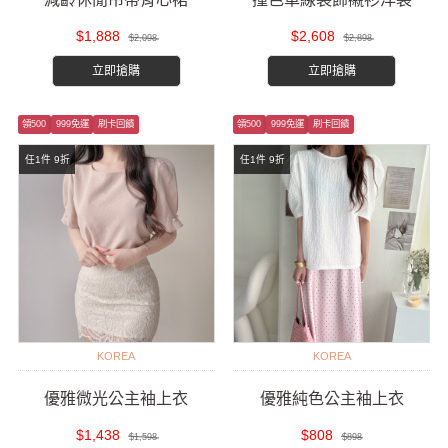
$1,888
$2,608
$2,098
$2,898
立即搶購
立即搶購
領500
999免運
刷卡回饋
領500
999免運
刷卡回饋
任1件 9折
任1件 9折
KOREA
KOREA
優雅微光公主袖上衣
優雅純色公主袖上衣
$1,438
$808
$1,598
$898