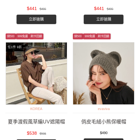
$441
$441
$490
$490
立即搶購
立即搶購
領500
999免運
刷卡回饋
領500
999免運
刷卡回饋
任1件 9折
KOREA
evaviva
夏季渡假風草編UV遮陽帽
俏皮毛絨小熊保暖帽
$538
$490
$598