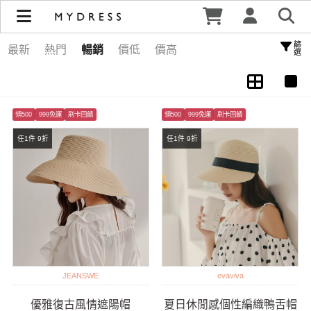
Hat 帽子 | MYDRESS 時裳韓風
篩選
最新
熱門
暢銷
價低
價高
領500
999免運
刷卡回饋
領500
999免運
刷卡回饋
任1件 9折
任1件 9折
JEANSWE
evaviva
優雅復古風情遮陽帽
夏日休閒感個性編織鴨舌帽