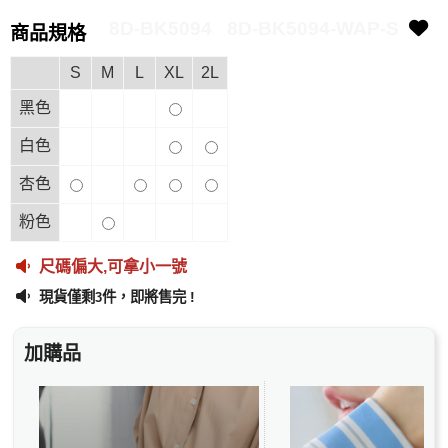
8D-BK5094
8D-BK5094-WAP-S
商品規格
S
M
L
XL
2L
黑色
白色
杏色
粉色
尺碼偏大,可拿小一號
現貨僅剩
件，即將售完 !
3
加購品