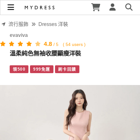
溫柔純色無袖收腰顯瘦洋裝 | MYDRESS 時裳韓風
流行服飾
Dresses 洋裝
evaviva
4.8
/
5
(
54
users )
溫柔純色無袖收腰顯瘦洋裝
領500
999免運
刷卡回饋