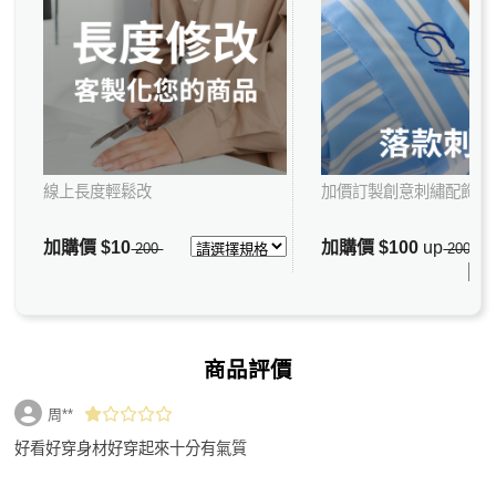
線上長度輕鬆改
加價訂製創意刺繡配飾
加購價
$10
加購價
$100
up
200
200
商品評價
周**
好看好穿身材好穿起來十分有氣質