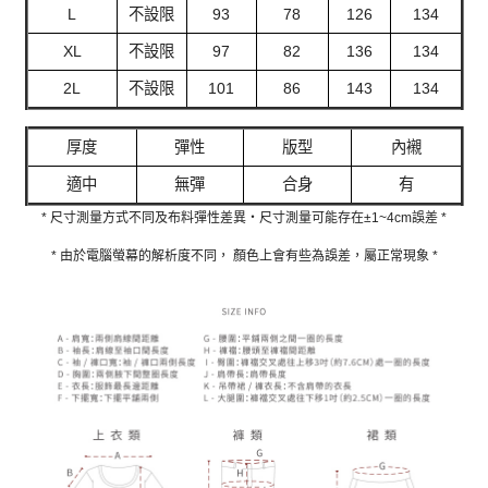
L
不設限
93
78
126
134
XL
不設限
97
82
136
134
2L
不設限
101
86
143
134
厚度
彈性
版型
內襯
適中
無彈
合身
有
* 尺寸測量方式不同及布料彈性差異‧尺寸測量可能存在±1~4cm誤差 *
* 由於電腦螢幕的解析度不同， 顏色上會有些為誤差，屬正常現象 *