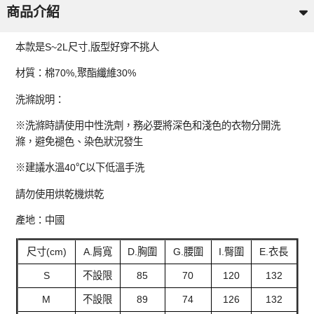
商品介紹
本款是S~2L尺寸,版型好穿不挑人
材質：棉70%,聚酯纖維30%
洗滌說明：
※洗滌時請使用中性洗劑，務必要將深色和淺色的衣物分開洗
滌，避免褪色、染色狀況發生
※建議水溫40℃以下低溫手洗
請勿使用烘乾機烘乾
產地：中國
尺寸(cm)
A.肩寬
D.胸圍
G.腰圍
I.臀圍
E.衣長
S
不設限
85
70
120
132
M
不設限
89
74
126
132