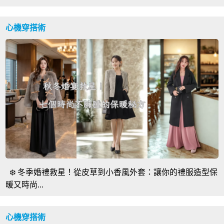
心機穿搭術
❄️ 冬季婚禮救星！從皮草到小香風外套：讓你的禮服造型保
暖又時尚...
心機穿搭術