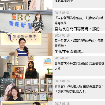
法式生活美學
...
2017-06-03
「東森新聞為您服務」主播韓佩穎職
場穿搭學
當站長在門口等待時，那份
「久仰...
2017-05-16
每一位客人，都是我們的老師，是願
麗精神。
坐落在東區圓環...
2017-03-01
台灣首次不丹當代藝術展 女主播獨挑
大樑
...
2017-01-26
曾任會計師及證交所 童顏長潘思璇：
「創業的壓力比較大！」
...
2017-01-18