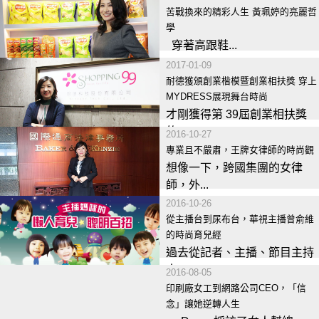
苦戰換來的精彩人生 黃珮婷的亮麗哲
學
穿著高跟鞋...
2017-01-09
耐德獲頒創業楷模暨創業相扶獎 穿上
MYDRESS展現舞台時尚
才剛獲得第 39屆創業相扶獎
的...
2016-10-27
專業且不嚴肅，王牌女律師的時尚觀
想像一下，跨國集團的女律
師，外...
2016-10-26
從主播台到尿布台，華視主播曾俞維
的時尚育兒經
過去從記者、主播、節目主持
人、...
2016-08-05
印刷廠女工到網路公司CEO，「信
念」讓她逆轉人生