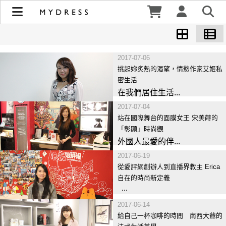
名女人的私房掏心話 | MYDRESS 時裳韓風
2017-07-06
挑起妳炙熱的渴望，情慾作家艾姬私
密生活
在我們居住生活...
2017-07-04
站在國際舞台的面膜女王 宋美蒔的
「彰顯」時尚觀
外國人最愛的伴...
2017-06-19
從愛評網創辦人到直播界教主 Erica
自在的時尚新定義
...
2017-06-14
給自己一杯咖啡的時間 南西大爺的