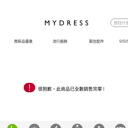
 | MYDRESS 時裳韓風
周新品優惠
流行服飾
鞋包配件
SI
!
很抱歉，此商品已全數銷售完畢 !