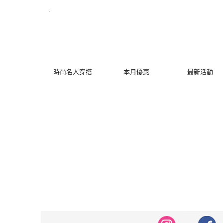
修身洋裝發熱衣小可愛 韓國牛仔褲穿搭都在 - MYDRESS 時裳韓風
.
時尚名人穿搭
本月優惠
最新活動