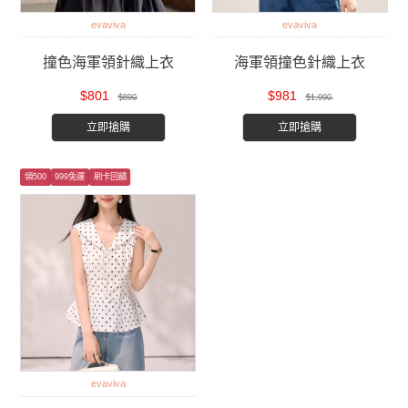
evaviva
evaviva
撞色海軍領針織上衣
海軍領撞色針織上衣
$801
$981
$890
$1,090
立即搶購
立即搶購
領500
999免運
刷卡回饋
evaviva