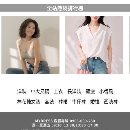
全站熱銷排行榜
洋裝
中大尺碼
上衣
長洋裝
顯瘦
小香風
棉花糖女孩
套裝
褲裙
牛仔褲
婚禮
西裝褲
長裙
雪紡
長褲
裙子
襯衫
短洋裝
正韓 洋裝
寬褲
v領
針織
褲
內衣
裙
禮服
上身