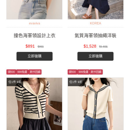
evaviva
KOREA
撞色海軍領設計上衣
氣質海軍領抽繩洋裝
$891
$1,528
$990
$1,698
立即搶購
立即搶購
領500
999免運
刷卡回饋
領500
999免運
刷卡回饋
任1件 9折
任1件 9折