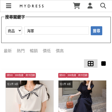
【海軍】搜尋結果 | MYDRESS 時裳韓風
搜尋關鍵字
搜尋
最新
熱門
暢銷
價低
價高
領500
999免運
刷卡回饋
領500
999免運
刷卡回饋
任1件 9折
任1件 9折