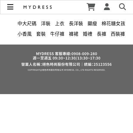
修身洋裝發熱衣小可愛 韓國牛仔褲穿搭都在 - MYDRESS 時裳
韓風 | MYDRESS 時裳韓風
中大尺碼
洋裝
上衣
長洋裝
顯瘦
棉花糖女孩
小香風
套裝
牛仔褲
褲裙
婚禮
長褲
西裝褲
雪紡
正韓 洋裝
涼感
短洋裝
洋裝 大衣 氣質輕熟女外套式連身裙
長裙
襯衫
裙子
褲
短褲
夏天
V領
保暖
收腰
針織
禮服
襯衫領
上身
西裝
喇叭褲
寬褲
外套
雪紡上衣
棉質
連身褲
吊帶
鴨絨
小禮服
裙
亞麻
V領 洋裝
長袖上衣
帽
西裝外套
內衣
氣質
印花收腰長洋裝
韓版 寬版上衣
街頭休閒風
7579
6532
五分袖
鬆緊腰
小可愛
棉花糖
冬天
久站鞋
素色薄款
下身
不科學
刷毛
羊裝