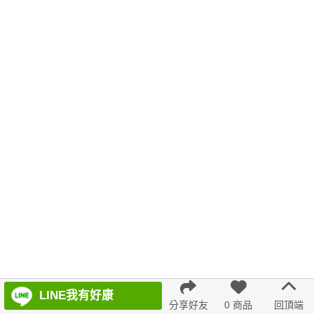
綁帶
T恤
下擺流蘇
6533
絲巾
格紋
女神
短袖
連身裙
背心
鞋子
紅色 上衣
假兩件
氣質透膚蕾絲內搭上衣
洋裝+鞋
鏤空
海軍領
彎刀褲
白色
顯瘦牛仔褲
腰鍊
天絲牛仔褲
輕奢感
7707
百褶寬褲
裙子 褲子
紅色 洋裝
修身
宴會 套裝
低腰 連身裙
7726
日式 洋裝
英倫 洋裝
都會輕熟
舒服
LINE我有好康
分享好友
0 商品
回頂端