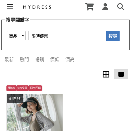
【限時優惠】搜尋結果 | MYDRESS 時裳韓風
搜尋關鍵字
搜尋
最新
熱門
暢銷
價低
價高
領500
999免運
刷卡回饋
任1件 9折