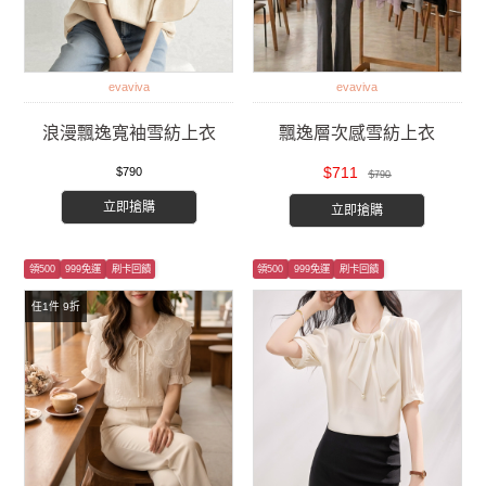
evaviva
evaviva
浪漫飄逸寬袖雪紡上衣
飄逸層次感雪紡上衣
$711
$790
$790
立即搶購
立即搶購
領500
999免運
刷卡回饋
領500
999免運
刷卡回饋
任1件 9折