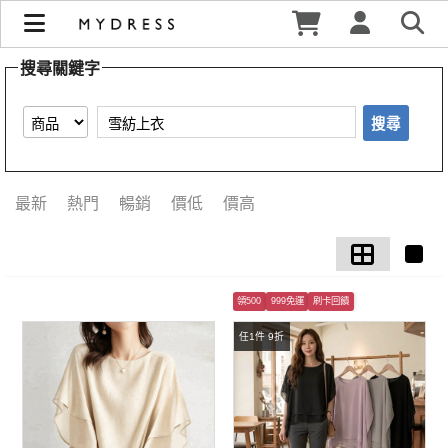
【雪紡上衣】搜尋結果 | MYDRESS 時裳韓風
搜尋關鍵字
搜尋
最新
熱門
暢銷
價低
價高
領500
999免運
刷卡回饋
任1件 9折