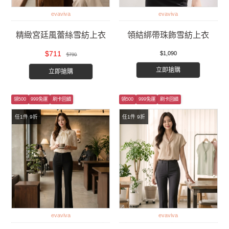
evaviva
evaviva
精緻宮廷風蕾絲雪紡上衣
領結綁帶珠飾雪紡上衣
$711
$1,090
$790
立即搶購
立即搶購
領500
999免運
刷卡回饋
領500
999免運
刷卡回饋
任1件 9折
任1件 9折
evaviva
evaviva