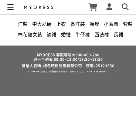
修身洋裝發熱衣小可愛 韓國牛仔褲穿搭都在 - MYDRESS 時裳
韓風 | MYDRESS 時裳韓風
洋裝
中大尺碼
上衣
長洋裝
顯瘦
小香風
套裝
棉花糖女孩
褲裙
婚禮
牛仔褲
西裝褲
長裙
雪紡
V領
裙子
襯衫
短洋裝
正韓 洋裝
褲
針織
上身
氣質
連身褲
裙
保暖
寬褲
禮服
外套
內衣
背心
西裝
收腰
短褲
洋裝 大衣 氣質輕熟女外套式連身裙
鴨絨
七分袖
涼感
夏天
絲巾
V領 洋裝
小禮服
亞麻
西裝外套
時尚
下身
長褲
宴會
成套內衣
帽
正韓空運
紅色
小個子女孩
中大
法式
罩衫
鬆緊腰
假兩件
出清
短袖
束腹
鞋子
7579
6532
修身
腰鍊
雪紡上衣
6533
白色婚禮 洋裝