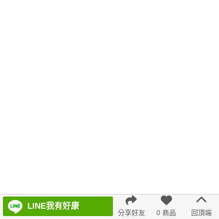
針織上衣
格紋
不規則
羊裝
典雅
蕾絲
刷毛
海軍領
韓版 寬版上衣
涼鞋
綁帶
涼感短褲
冬天
泡泡袖
百褶寬褲
防曬
婚禮 洋裝
緹花
7707
連身裙
小外套
無袖
背心洋裝
7726
7811
evaviva 上衣
百褶
AC3097 1244577
都會輕熟
A字
通勤
LINE我有好康
分享好友
0 商品
回頂端