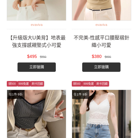
evaviva
evaviva
【升級版大U美背】地表最
不完美-性感平口腰壓褶針
強支撐感襯墊式小可愛
織小可愛
$495
$380
$550
$690
立即搶購
立即搶購
領500
999免運
刷卡回饋
領500
999免運
刷卡回饋
任1件 9折
任1件 9折