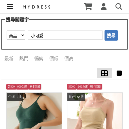
【小可愛】搜尋結果 | MYDRESS 時裳韓風
搜尋關鍵字
搜尋
最新
熱門
暢銷
價低
價高
領500
999免運
刷卡回饋
領500
999免運
刷卡回饋
任1件 9折
任1件 55折