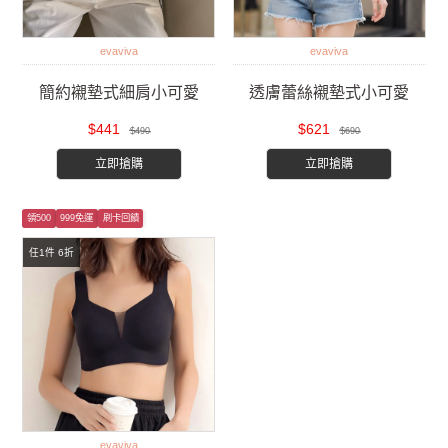
evaviva
evaviva
簡約襯墊式細肩小可愛
透膚蕾絲襯墊式小可愛
$441
$621
$490
$690
立即搶購
立即搶購
領500
999免運
刷卡回饋
任1件 6折
evaviva