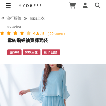
雪紡蝙蝠袖寬褲套裝 | MYDRESS 時裳韓風
流行服飾
Tops上衣
evaviva
4.6
/
5
(
20
users )
雪紡蝙蝠袖寬褲套裝
領500
999免運
刷卡回饋