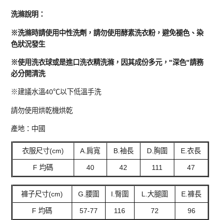
洗滌說明：
※洗滌時請使用中性洗劑，請勿使用酵素洗衣粉，避免褪色、染
色狀況發生
※使用洗衣球或是進口洗衣精洗滌，因其成份多元，"深色"請務
必分開清洗
※建議水溫40℃以下低溫手洗
請勿使用烘乾機烘乾
產地：中國
衣服尺寸(cm)
A.肩寬
B.袖長
D.胸圍
E.衣長
F 均碼
40
42
111
47
褲子尺寸(cm)
G.腰圍
I.臀圍
L.大腿圍
E.褲長
F 均碼
57-77
116
72
96