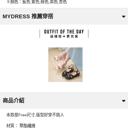
✽顏色：藍色,紫色,綠色,黑色,杏色
MYDRESS 推薦穿搭
商品介紹
本款是Free尺寸,版型好穿不挑人
材質： 聚酯纖維