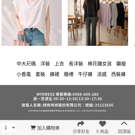
中大尺碼
洋裝
上衣
長洋裝
棉花糖女孩
顯瘦
小香風
套裝
褲裙
婚禮
牛仔褲
涼感
西裝褲
正韓 洋裝
長褲
雪紡
洋裝 大衣 氣質輕熟女外套式連身裙
襯衫
裙子
禮服
短洋裝
短褲
褲
夏天
襯衫領
喇叭褲
v領
西裝
寬褲
T恤
收腰
連身褲
吊帶
外套
上身
棉質
韓版 寬版上衣
針織
雪紡上衣
小禮服
亞麻
加入購物車
分享好友
0 商品
回頂端