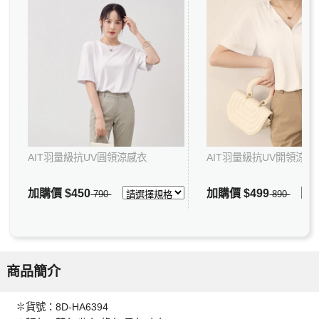
AIT羽量級抗UV圓領涼感衣
AIT羽量級抗UV開領涼感
加購價
$450
加購價
$499
790
890
商品簡介
✽貨號：8D-HA6394