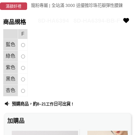
寵粉專屬 | 全站滿 3000 送優雅珍珠花瓣彈性腰鍊
滿額好禮
8D-HA6394
8D-HA6394-BB-F
商品規格
F
藍色
綠色
紫色
黑色
杏色
預購商品，約
日可出貨 !
8~21工作
加購品