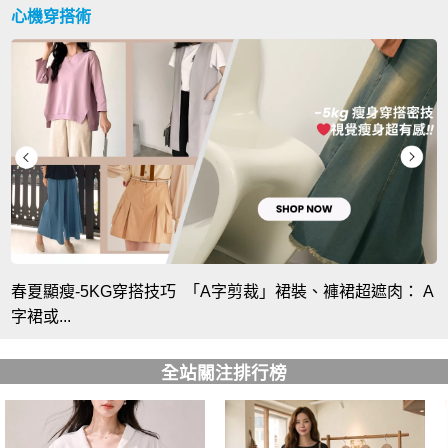
心機穿搭術
春夏顯瘦-5KG穿搭技巧 「A字剪裁」裙裝、褲裙超遮肉： A
字裙或...
全站關注排行榜