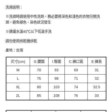
洗滌說明：
※洗滌時請使用中性洗劑，務必要將深色和淺色的衣物分開洗
滌，避免褪色、染色狀況發生
※建議水溫40℃以下低溫手洗
請勿使用烘乾機烘乾
產地：台灣
尺寸(cm)
G.腰圍
I.臀圍
C.褲口寬
E.褲長
M
70
93
69
31
L
75
98
71
32
XL
80
103
74
32.5
2L
85
108
76
33