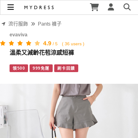
溫柔又減齡花苞涼感短褲 | MYDRESS 時裳韓風
流行服飾
Pants 褲子
evaviva
4.9
/
5
(
36
users )
溫柔又減齡花苞涼感短褲
領500
999免運
刷卡回饋