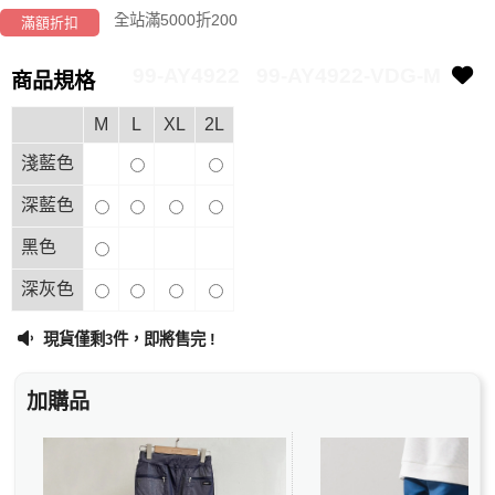
全站滿5000折200
滿額折扣
99-AY4922
99-AY4922-VDG-M
商品規格
M
L
XL
2L
淺藍色
深藍色
黑色
深灰色
現貨僅剩
件，即將售完 !
3
加購品