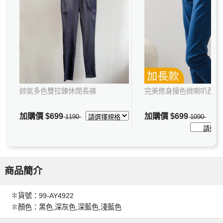
帥氣多色雙拉鍊休閒長褲
完美修身撞色微喇叭西裝
加購價
$699
加購價
$699
1190
1090
商品簡介
✽貨號：99-AY4922
✽顏色：黑色,深灰色,深藍色,淺藍色