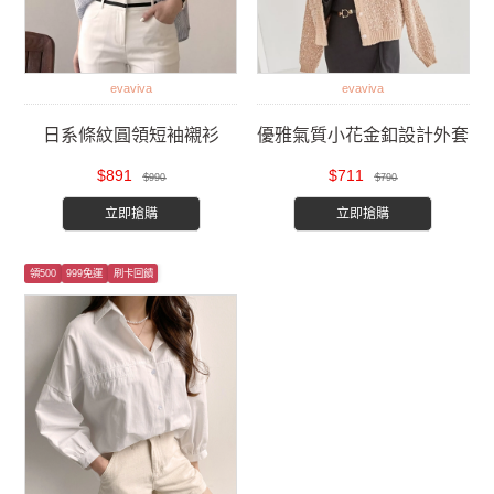
evaviva
evaviva
日系條紋圓領短袖襯衫
優雅氣質小花金釦設計外套
$891
$711
$990
$790
立即搶購
立即搶購
領500
999免運
刷卡回饋