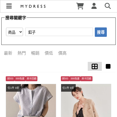
【釦子】搜尋結果 | MYDRESS 時裳韓風
搜尋關鍵字
搜尋
最新
熱門
暢銷
價低
價高
領500
999免運
刷卡回饋
領500
999免運
刷卡回饋
任1件 9折
任1件 9折