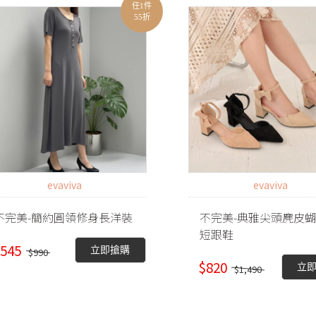
任1件
55折
evaviva
evaviva
不完美-簡約圓領修身長洋裝
不完美-典雅尖頭麂皮
短跟鞋
545
立即搶購
$990
$820
立
$1,490