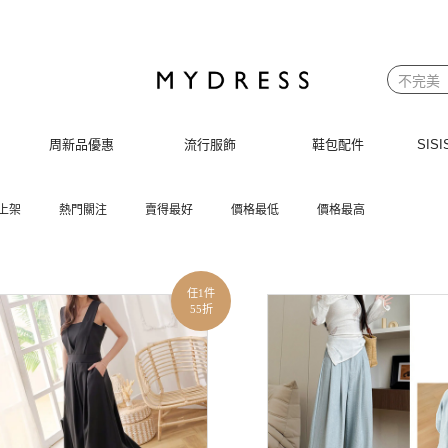
周新品優惠
流行服飾
鞋包配件
SI
上架
熱門關注
賣得最好
價格最低
價格最高
任1件
55折