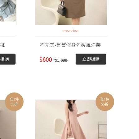
evaviva
寬褲
不完美-氣質修身名媛風洋裝
$600
即搶購
立即搶購
$1,090
任1件
任1件
55折
55折