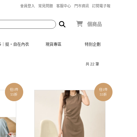
會員登入
常見問題
客服中心
門市資訊
訂閱電子報
個商品
SIS｜挺‧自在內衣
現貨專區
特別企劃
共 22 筆
任1件
任1件
55折
55折