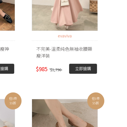
evaviva
顯瘦神
不完美-溫柔純色無袖收腰顯
瘦洋裝
$985
即搶購
立即搶購
$1,790
任1件
任1件
55折
55折