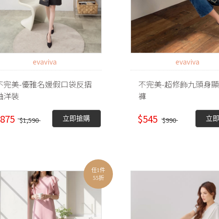
evaviva
evaviva
不完美-優雅名媛假口袋反摺
不完美-超修飾九頭身
袖洋裝
褲
875
$545
立即搶購
立
$1,590
$990
任1件
55折