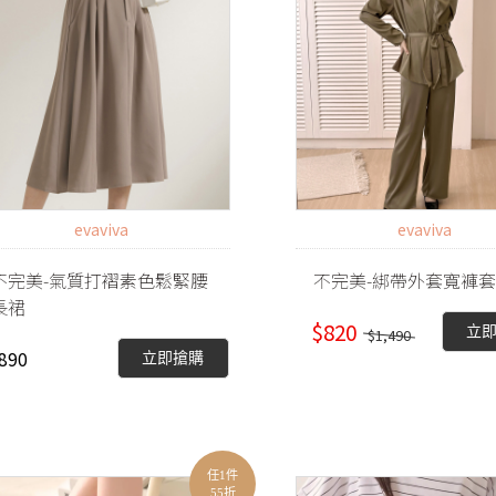
evaviva
evaviva
不完美-氣質打褶素色鬆緊腰
不完美-綁帶外套寬褲
長裙
$820
立
$1,490
890
立即搶購
任1件
55折