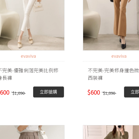
evaviva
evaviva
不完美-優雅俐落完美比例修
不完美-完美修身撞色
身長褲
西裝褲
600
$600
立即搶購
立
$1,090
$1,090