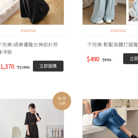
evaviva
evaviva
不完美-絕美優雅女神設計修
不完美-鬆緊高腰打摺
身洋裝
$490
立
$890
1,370
立即搶購
$2,490
任1件
55折