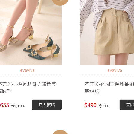
evaviva
evaviva
不完美-小香風珍珠方鑽閃亮
不完美-休閒工裝腰抽
高跟鞋
底短裙
655
$490
立即搶購
立
$1,190
$890