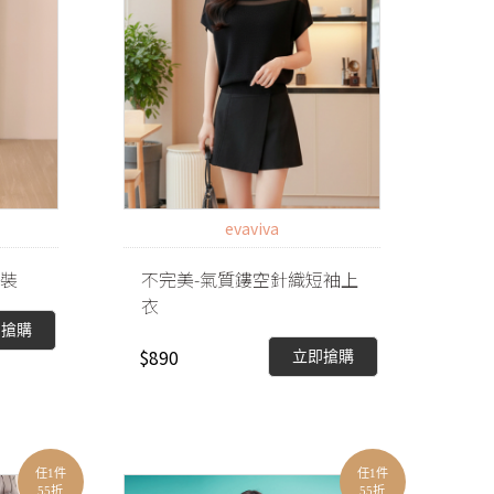
evaviva
套裝
不完美-氣質鏤空針織短袖上
衣
即搶購
$890
立即搶購
任1件
任1件
55折
55折