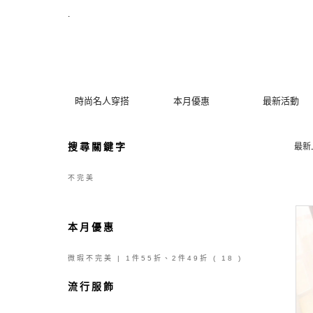
【不完美】搜尋結果 | MYDRESS 時裳韓風
.
時尚名人穿搭
本月優惠
最新活動
搜尋關鍵字
最新
不完美
本月優惠
微瑕不完美 | 1件55折、2件49折
( 18 )
流行服飾