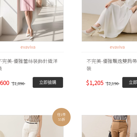
evaviva
evaviva
不完美-優雅蕾絲裝飾針織洋
不完美-優雅飄逸雙肩
裝
裝
600
$1,205
立即搶購
立
$1,090
$2,190
任1件
55折