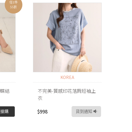
任1件
55折
KOREA
蝴蝶結
不完美-質感印花落肩短袖上
衣
$998
即搶購
貨到通知