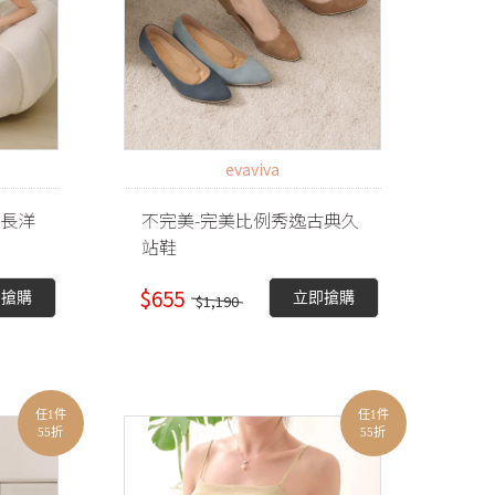
evaviva
帶長洋
不完美-完美比例秀逸古典久
站鞋
$655
即搶購
立即搶購
$1,190
任1件
任1件
55折
55折