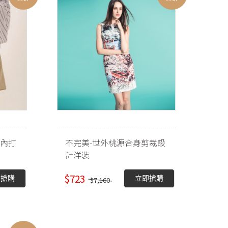
繩內打
不完美-世外桃源合身剪裁設
計洋裝
$723
即搶購
立即搶購
$7,160