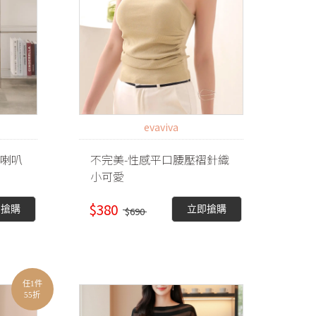
evaviva
微喇叭
不完美-性感平口腰壓褶針織
小可愛
$380
即搶購
立即搶購
$690
任1件
55折