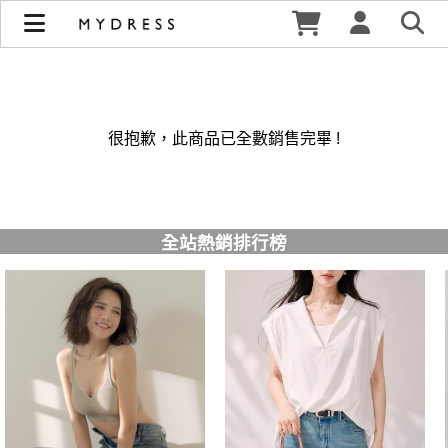
修身洋裝發熱衣小可愛 韓國牛仔褲穿搭都在 - MYDRESS 時裳
韓風 | MYDRESS 時裳韓風
很抱歉，此商品已全數銷售完畢 !
全站熱銷排行榜