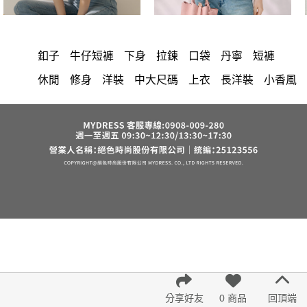
釦子
牛仔短褲
下身
拉鍊
口袋
丹寧
短褲
休閒
修身
洋裝
中大尺碼
上衣
長洋裝
小香風
顯瘦
套裝
棉花糖女孩
褲裙
婚禮
牛仔褲
西裝褲
長裙
正韓 洋裝
襯衫
雪紡
長褲
短洋裝
夏天
v領
褲
裙子
上身
洋裝 大衣 氣質輕熟女外套式連身裙
禮服
收腰
保暖
西裝
針織
寬褲
棉質
鴨絨
雪紡上衣
七分袖
連身褲
吊帶
背心
外套
長袖上衣
短袖
裙
V領 洋裝
小禮服
亞麻
成套內衣
帽
內衣
涼感
紅色
印花收腰長洋裝
街頭休閒風
法式
西裝外套
鞋子
腰鍊
冬天
7579
鬆緊腰
長袖
分享好友
0 商品
回頂端