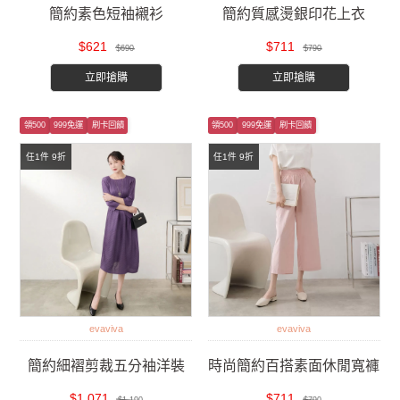
簡約素色短袖襯衫
簡約質感燙銀印花上衣
$621
$711
$690
$790
立即搶購
立即搶購
領500
999免運
刷卡回饋
領500
999免運
刷卡回饋
任1件 9折
任1件 9折
evaviva
evaviva
簡約細褶剪裁五分袖洋裝
時尚簡約百搭素面休閒寬褲
$1,071
$711