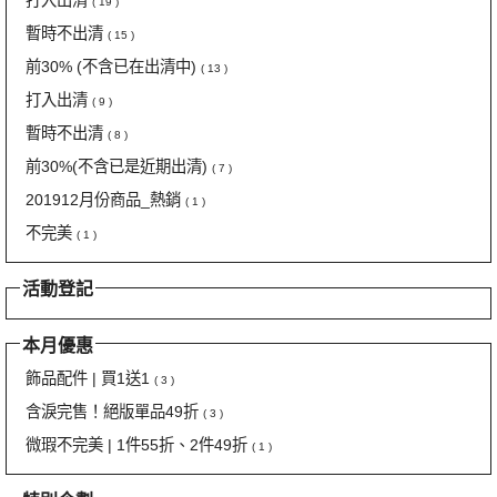
打入出清
( 19 )
暫時不出清
( 15 )
前30% (不含已在出清中)
( 13 )
打入出清
( 9 )
暫時不出清
( 8 )
前30%(不含已是近期出清)
( 7 )
201912月份商品_熱銷
( 1 )
不完美
( 1 )
活動登記
本月優惠
飾品配件 | 買1送1
( 3 )
含淚完售！絕版單品49折
( 3 )
微瑕不完美 | 1件55折、2件49折
( 1 )