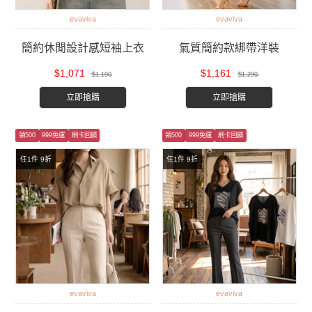
evaviva
evaviva
簡約休閒設計感短袖上衣
氣質簡約款綁帶洋裝
$1,071
$1,161
$1,190
$1,290
立即搶購
立即搶購
領500
999免運
刷卡回饋
領500
999免運
刷卡回饋
任1件 9折
任1件 9折
evaviva
evaviva