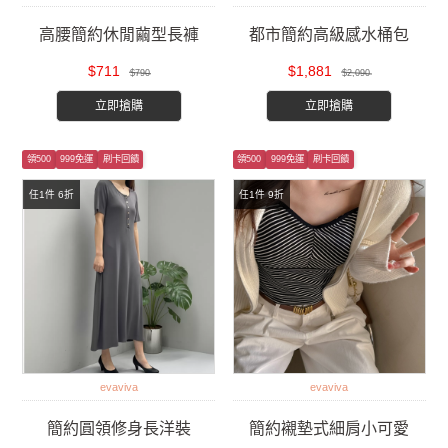
高腰簡約休閒繭型長褲
都市簡約高級感水桶包
$711
$1,881
$790
$2,090
立即搶購
立即搶購
領500
999免運
刷卡回饋
領500
999免運
刷卡回饋
任1件 6折
任1件 9折
evaviva
evaviva
簡約圓領修身長洋裝
簡約襯墊式細肩小可愛