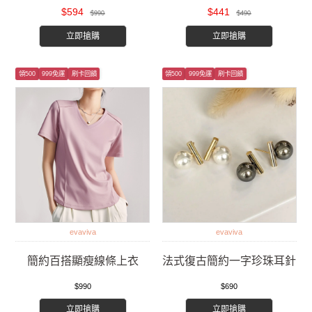
$594
$441
$990
$490
立即搶購
立即搶購
領500
999免運
刷卡回饋
領500
999免運
刷卡回饋
evaviva
evaviva
簡約百搭顯瘦線條上衣
法式復古簡約一字珍珠耳針
$990
$690
立即搶購
立即搶購