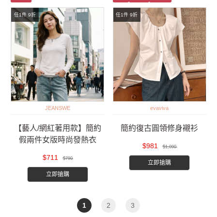
任1件 9折
任1件 9折
JEANSWE
evaviva
【藝人/網紅著用款】簡約
簡約復古圓領修身襯衫
假兩件女版時尚發熱衣
$981
$1,090
$711
$790
立即搶購
立即搶購
1
2
3