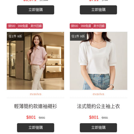
$1,190
$790
立即搶購
立即搶購
領500
999免運
刷卡回饋
領500
999免運
刷卡回饋
任1件 9折
任1件 9折
evaviva
evaviva
輕薄簡約款連袖襯衫
法式簡約公主袖上衣
$801
$801
$890
$890
立即搶購
立即搶購