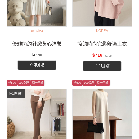
evaviva
KOREA
優雅簡約針織背心洋裝
簡約時尚寬鬆舒適上衣
$718
$1,590
$798
立即搶購
立即搶購
領500
999免運
刷卡回饋
領500
999免運
刷卡回饋
任1件 6折