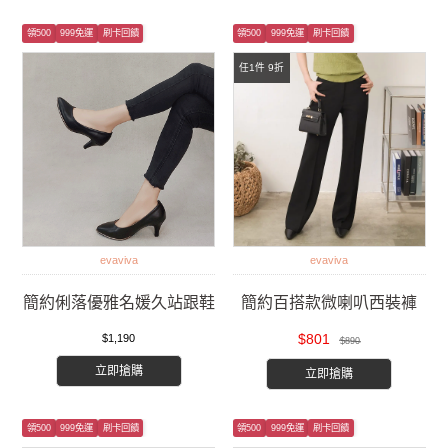
領500
999免運
刷卡回饋
領500
999免運
刷卡回饋
任1件 9折
evaviva
evaviva
簡約俐落優雅名媛久站跟鞋
簡約百搭款微喇叭西裝褲
$801
$1,190
$890
立即搶購
立即搶購
領500
999免運
刷卡回饋
領500
999免運
刷卡回饋