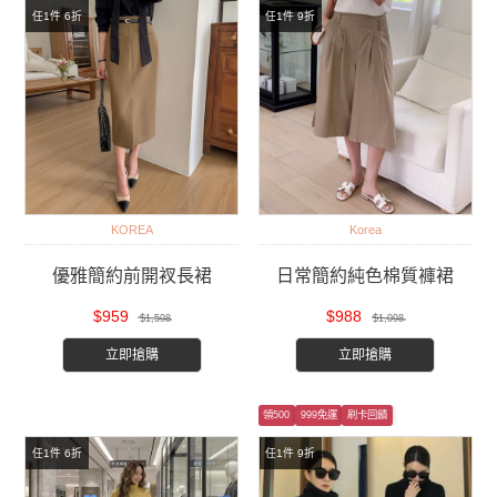
任1件 6折
任1件 9折
KOREA
Korea
優雅簡約前開衩長裙
日常簡約純色棉質褲裙
$959
$988
$1,598
$1,098
立即搶購
立即搶購
領500
999免運
刷卡回饋
任1件 6折
任1件 9折