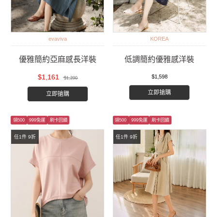
evaviva
KOREA
優雅簡約亞麻感長洋裝
低調簡約優雅感洋裝
$1,161
$1,598
$1,290
立即搶購
立即搶購
領500
999免運
刷卡回饋
領500
999免運
刷卡回饋
任1件 9折
任1件 9折