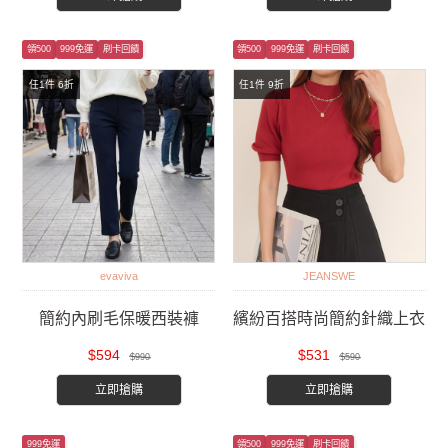
領500
999免運
刷卡回饋
領500
999免運
刷卡回饋
任1件 6折
任1件 9折
evaviva
JEANSWE
簡約內刷毛保暖西裝褲
繽紛百搭時尚簡約針織上衣
$594
$531
$990
$590
立即搶購
立即搶購
999免運
領500
999免運
刷卡回饋