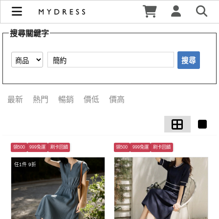
【簡約】搜尋結果 | MYDRESS 時裳韓風
搜尋關鍵字
搜尋
最新
熱門
暢銷
價低
價高
領500
999免運
刷卡回饋
領500
999免運
刷卡回饋
任1件 9折