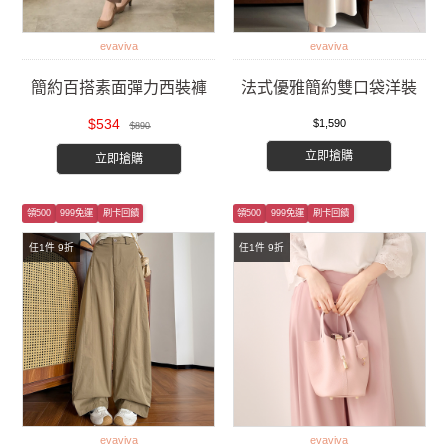
evaviva
evaviva
簡約百搭素面彈力西裝褲
法式優雅簡約雙口袋洋裝
$534
$1,590
$890
立即搶購
立即搶購
領500
999免運
刷卡回饋
領500
999免運
刷卡回饋
任1件 9折
任1件 9折
evaviva
evaviva