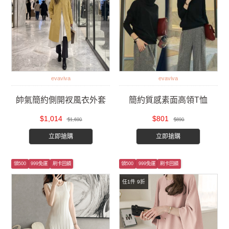
evaviva
evaviva
帥氣簡約側開衩風衣外套
簡約質感素面高領T恤
$1,014
$801
$1,690
$890
立即搶購
立即搶購
領500
999免運
刷卡回饋
領500
999免運
刷卡回饋
任1件 9折