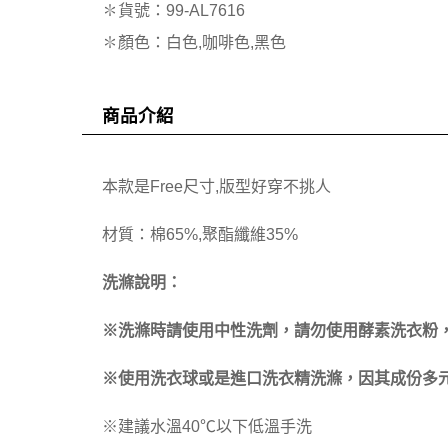
✽貨號：99-AL7616
✽顏色：白色,咖啡色,黑色
商品介紹
本款是Free尺寸,版型好穿不挑人
材質：棉65%,聚酯纖維35%
洗滌說明：
※洗滌時請使用中性洗劑，請勿使用酵素洗衣粉
※使用洗衣球或是進口洗衣精洗滌，因其成份多元
※建議水溫40℃以下低溫手洗