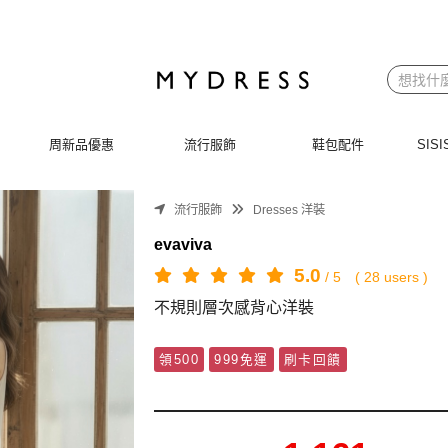
周新品優惠
流行服飾
鞋包配件
SI
流行服飾
Dresses 洋裝
evaviva
5.0
/
5
(
28
users )
不規則層次感背心洋裝
領500
999免運
刷卡回饋