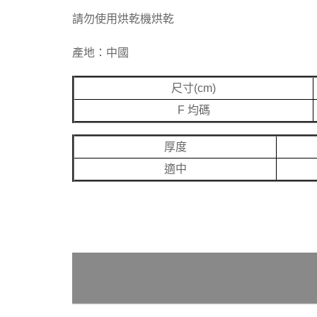
請勿使用烘乾機烘乾
產地：中國
尺寸(cm)
F 均碼
厚度
適中