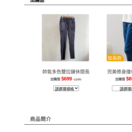
加購品
帥氣多色雙拉鍊休閒長
完美修身撞
褲
裝
$699
$6
加購價
1190
加購價
商品簡介