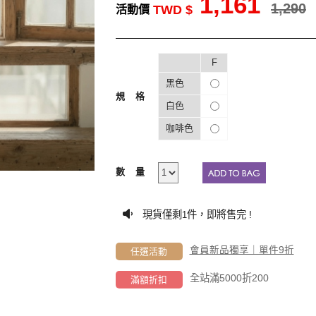
1,161
1,290
TWD $
活動價
F
黑色
規格
白色
咖啡色
數量
現貨僅剩
件，即將售完 !
1
會員新品獨享｜單件9折
任選活動
全站滿5000折200
滿額折扣