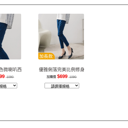
色微喇叭西
優雅俐落完美比例修身
褲
長褲
99
$699
1090
加購價
1090