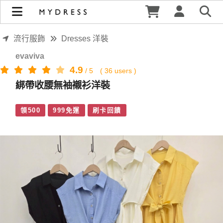
綁帶收腰無袖襯衫洋裝 | MYDRESS 時裳韓風
流行服飾
Dresses 洋裝
evaviva
4.9
/
5
(
36
users )
綁帶收腰無袖襯衫洋裝
領500
999免運
刷卡回饋