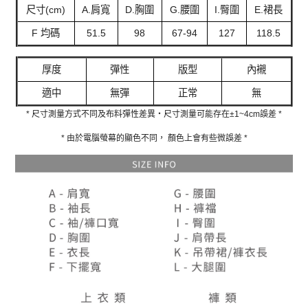
尺寸(cm)
A.肩寬
D.胸圍
G.腰圍
I.臀圍
E.裙長
F 均碼
51.5
98
67-94
127
118.5
厚度
彈性
版型
內襯
適中
無彈
正常
無
* 尺寸測量方式不同及布料彈性差異‧尺寸測量可能存在±1~4cm誤差 *
* 由於電腦螢幕的顯色不同， 顏色上會有些微誤差 *