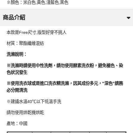
✽顏色：米白色,黃色,淺藍色,黑色
商品介紹
本款是Free尺寸,版型好穿不挑人
材質：聚酯纖維混紡
洗滌說明：
※洗滌時請使用中性洗劑，請勿使用酵素洗衣粉，避免褪色、染
色狀況發生
※使用洗衣球或是進口洗衣精洗滌，因其成份多元，"深色"請務
必分開清洗
※建議水溫40℃以下低溫手洗
請勿使用烘乾機烘乾
產地：中國