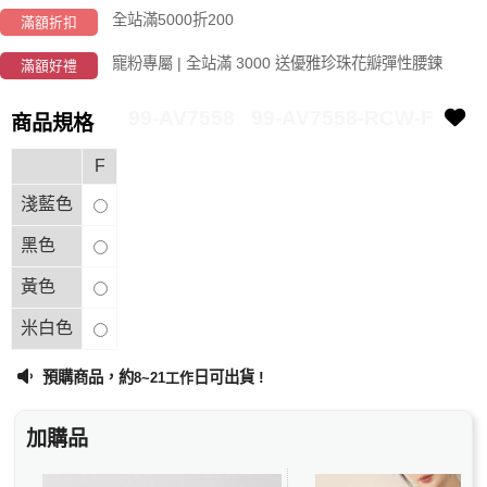
全站滿5000折200
滿額折扣
寵粉專屬 | 全站滿 3000 送優雅珍珠花瓣彈性腰鍊
滿額好禮
99-AV7558
99-AV7558-RCW-F
商品規格
F
淺藍色
黑色
黃色
米白色
預購商品，約
日可出貨 !
8~21工作
加購品