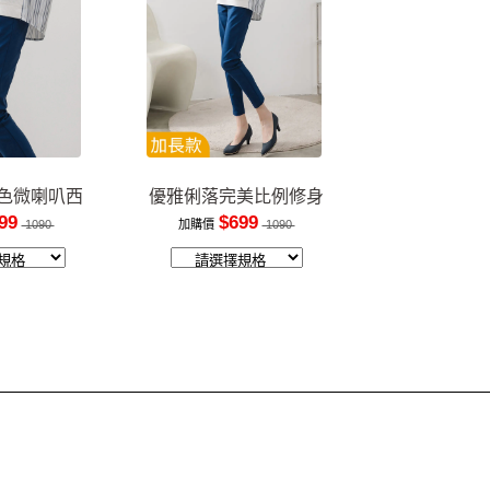
色微喇叭西
優雅俐落完美比例修身
褲
長褲
99
$699
1090
加購價
1090