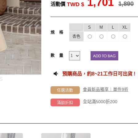
1,701
1,890
TWD $
活動價
S
M
L
XL
規格
杏色
數量
預購商品，約
8~21工作
日可出貨 !
S
會員新品獨享｜單件9折
任選活動
全站滿5000折200
滿額折扣