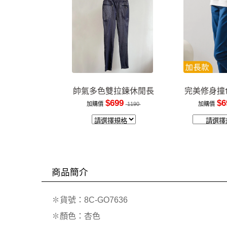
帥氣多色雙拉鍊休閒長
完美修身撞
褲
裝
$699
$6
加購價
1190
加購價
商品簡介
✽貨號：8C-GO7636
✽顏色：杏色