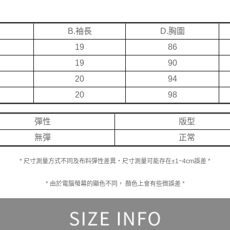
B.袖長
D.胸圍
19
86
19
90
20
94
20
98
彈性
版型
無彈
正常
* 尺寸測量方式不同及布料彈性差異‧尺寸測量可能存在±1~4cm誤差 *
* 由於電腦螢幕的顯色不同， 顏色上會有些微誤差 *