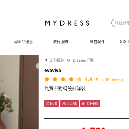
周新品優惠
流行服飾
鞋包配件
SI
流行服飾
Dresses 洋裝
evaviva
4.9
/
5
(
36
users )
氣質不對稱設計洋裝
領500
999免運
刷卡回饋