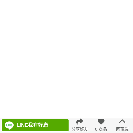
針織上衣
格紋
不規則
羊裝
典雅
蕾絲
刷毛
海軍領
韓版 寬版上衣
涼鞋
綁帶
涼感短褲
冬天
泡泡袖
百褶寬褲
防曬
婚禮 洋裝
緹花
7707
連身裙
小外套
無袖
背心洋裝
7726
7811
evaviva 上衣
百褶
AC3097 1244577
都會輕熟
A字
通勤
LINE我有好康
分享好友
0 商品
回頂端