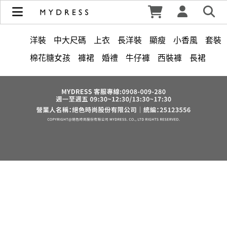
修身洋裝發熱衣小可愛 韓國牛仔褲穿搭都在 - MYDRESS 時裳
韓風 | MYDRESS 時裳韓風
洋裝
中大尺碼
上衣
長洋裝
顯瘦
小香風
套裝
棉花糖女孩
褲裙
婚禮
牛仔褲
西裝褲
長裙
雪紡
V領
裙子
襯衫
短洋裝
正韓 洋裝
褲
針織
上身
氣質
連身褲
裙
保暖
寬褲
禮服
外套
內衣
背心
西裝
收腰
短褲
洋裝 大衣 氣質輕熟女外套式連身裙
鴨絨
七分袖
涼感
夏天
絲巾
V領 洋裝
小禮服
亞麻
西裝外套
時尚
下身
長褲
宴會
成套內衣
帽
正韓空運
紅色
小個子女孩
中大
法式
罩衫
鬆緊腰
假兩件
出清
短袖
束腹
鞋子
7579
6532
修身
腰鍊
雪紡上衣
6533
白色婚禮 洋裝