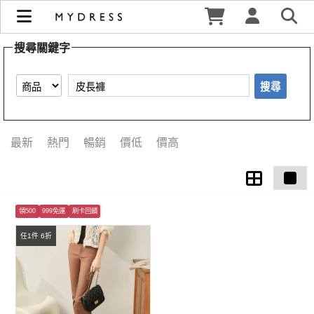
【皮長褲】搜尋結果 | MYDRESS 時裳韓風
搜尋關鍵字
搜尋
最新
熱門
暢銷
價低
價高
領500
999免運
刷卡回饋
任1件 6折