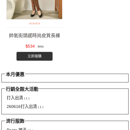
evaviva
帥氣街頭感時尚皮質長褲
$534
$890
立即搶購
本月優惠
行銷全館大活動
打入出清
( 1 )
260616打入出清
( 1 )
流行服飾
Pants 褲子