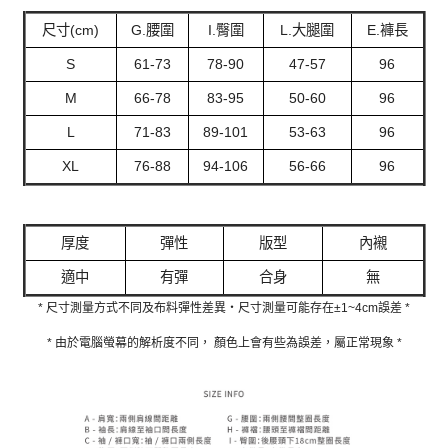
尺寸(cm)
G.腰圍
I.臀圍
L.大腿圍
E.褲長
S
61-73
78-90
47-57
96
M
66-78
83-95
50-60
96
L
71-83
89-101
53-63
96
XL
76-88
94-106
56-66
96
厚度
彈性
版型
內襯
適中
有彈
合身
無
* 尺寸測量方式不同及布料彈性差異‧尺寸測量可能存在±1~4cm誤差 *
* 由於電腦螢幕的解析度不同， 顏色上會有些為誤差，屬正常現象 *