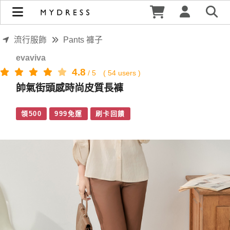
帥氣街頭感時尚皮質長褲 | MYDRESS 時裳韓風
流行服飾
Pants 褲子
evaviva
4.8
/
5
(
54
users )
帥氣街頭感時尚皮質長褲
領500
999免運
刷卡回饋