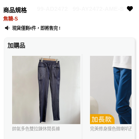
99-AD2472
99-AY2472-AME-S
商品規格
焦糖-S
現貨僅剩
件，即將售完 !
4
加購品
帥氣多色雙拉鍊休閒長褲
完美修身撞色微喇叭西裝