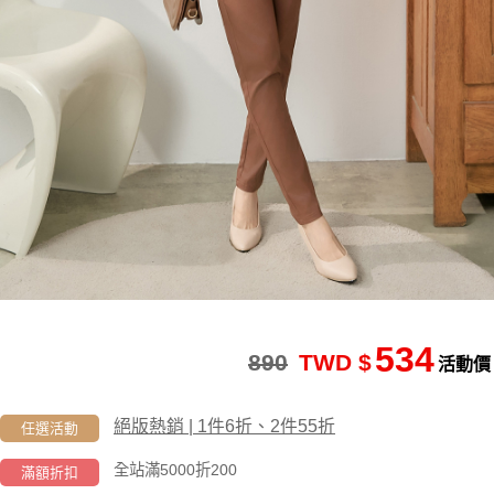
534
890
TWD $
活動價
絕版熱銷 | 1件6折、2件55折
任選活動
全站滿5000折200
滿額折扣