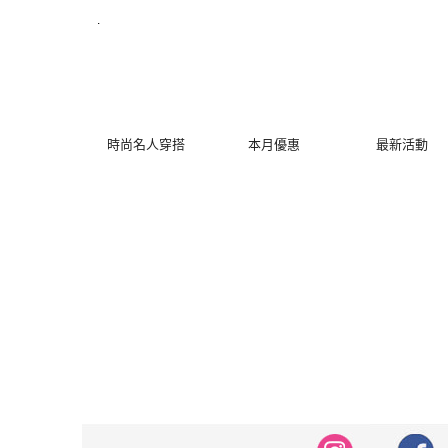
修身洋裝發熱衣小可愛 韓國牛仔褲穿搭都在 - MYDRESS 時裳韓風
.
時尚名人穿搭
本月優惠
最新活動