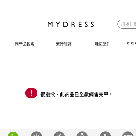
 | MYDRESS 時裳韓風
周新品優惠
流行服飾
鞋包配件
SI
!
很抱歉，此商品已全數銷售完畢 !