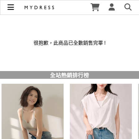
修身洋裝發熱衣小可愛 韓國牛仔褲穿搭都在 - MYDRESS 時裳
韓風 | MYDRESS 時裳韓風
很抱歉，此商品已全數銷售完畢 !
全站熱銷排行榜