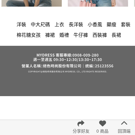
洋裝
中大尺碼
上衣
長洋裝
小香風
顯瘦
套裝
棉花糖女孩
褲裙
婚禮
牛仔褲
西裝褲
長裙
正韓 洋裝
襯衫
雪紡
長褲
短洋裝
夏天
v領
褲
裙子
上身
禮服
洋裝 大衣 氣質輕熟女外套式連身裙
收腰
保暖
短褲
西裝
針織
寬褲
雪紡上衣
七分袖
連身褲
吊帶
背心
棉質
鴨絨
外套
長袖上衣
短袖
裙
V領 洋裝
小禮服
亞麻
成套內衣
帽
內衣
涼感
紅色
印花收腰長洋裝
街頭休閒風
法式
西裝外套
腰鍊
冬天
7579
鬆緊腰
長袖
罩衫
6532
鞋子
綁帶
下身
刷毛
絲巾
下擺流蘇
宴會
羊裝
分享好友
0 商品
回頂端