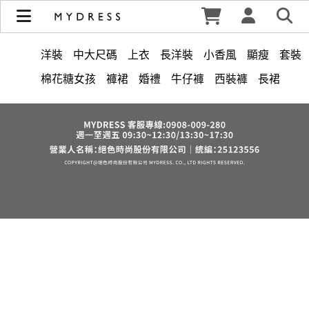
修身洋裝發熱衣小可愛 韓國牛仔褲穿搭都在 - MYDRESS 時裳
韓風 | MYDRESS 時裳韓風
洋裝
中大尺碼
上衣
長洋裝
小香風
顯瘦
套裝
棉花糖女孩
褲裙
婚禮
牛仔褲
西裝褲
長裙
正韓 洋裝
襯衫
雪紡
長褲
短洋裝
夏天
v領
褲
裙子
上身
洋裝 大衣 氣質輕熟女外套式連身裙
禮服
收腰
保暖
短褲
西裝
針織
寬褲
棉質
鴨絨
雪紡上衣
七分袖
連身褲
吊帶
背心
外套
長袖上衣
短袖
裙
V領 洋裝
小禮服
亞麻
成套內衣
帽
內衣
涼感
紅色
印花收腰長洋裝
街頭休閒風
法式
西裝外套
鞋子
腰鍊
冬天
7579
鬆緊腰
長袖
罩衫
6532
素色薄款
蕾絲
綁帶
下身
刷毛
絲巾
下擺流蘇
宴會
羊裝