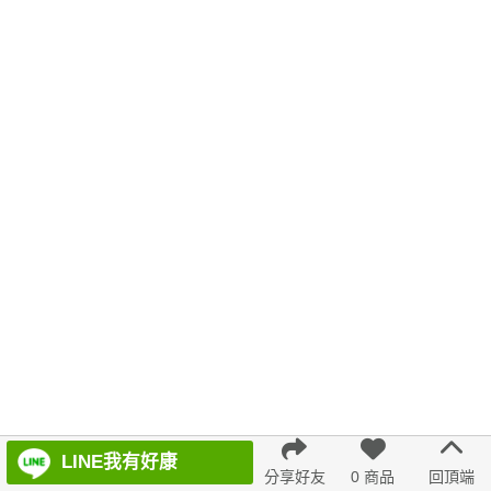
無袖
格紋
舒適
久站鞋
6533
氣質
不規則
韓版 寬版上衣
連身裙
褲子
白色
舒服
百褶寬褲
7726
都會輕熟
無痕
T恤
喇叭褲
AC3097 1244577
低腰 連身裙
海軍領
泡泡袖
藍色
evaviva 上衣
百褶
春天
牛仔洋裝
裙子 褲子
鏤空
LINE我有好康
分享好友
0 商品
回頂端