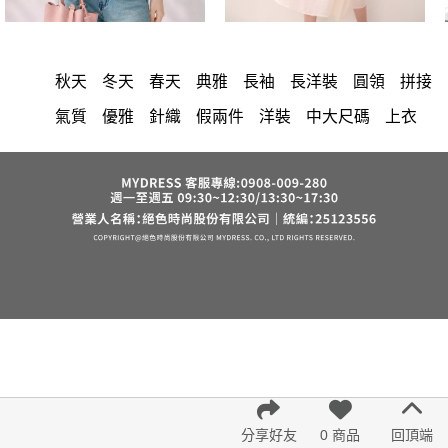
秋天
冬天
春天
典雅
長袖
長洋裝
圓領
拼接
氣質
優雅
針織
假兩件
洋裝
中大尺碼
上衣
顯瘦
小香風
棉花糖女孩
套裝
褲裙
牛仔褲
婚禮
西裝褲
長裙
雪紡
長褲
裙子
短洋裝
襯衫
v領
正韓 洋裝
寬褲
裙
褲
內衣
上身
禮服
連身褲
保暖
背心
洋裝 大衣 氣質輕熟女外套式連身裙
西裝
收腰
外套
鴨絨
短褲
時尚
棉質
夏天
七分袖
雪紡上衣
長袖上衣
小禮服
V領 洋裝
亞麻
鬆緊腰
紅色
帽
涼感
正韓空運
成套內衣
修身
6532
短袖
罩衫
束腹
中大
法式
宴會
分享好友
0 商品
回頂端