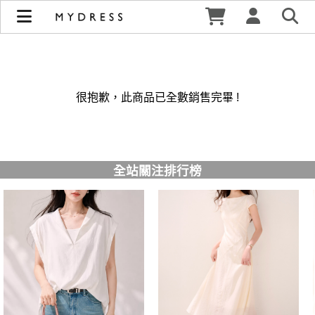
修身洋裝發熱衣小可愛 韓國牛仔褲穿搭都在 - MYDRESS 時裳
韓風 | MYDRESS 時裳韓風
很抱歉，此商品已全數銷售完畢 !
全站關注排行榜