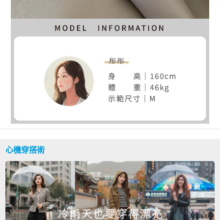
心機穿搭術