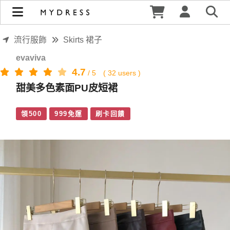
甜美多色素面PU皮短裙 | MYDRESS 時裳韓風
流行服飾
Skirts 裙子
evaviva
4.7
/
5
(
32
users )
甜美多色素面PU皮短裙
領500
999免運
刷卡回饋