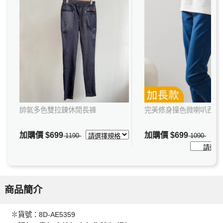
帥氣多色雙拉鍊休閒長褲
完美修身撞色微喇叭西裝
加購價
$699
加購價
$699
1190
1090
商品簡介
✽貨號：8D-AE5359