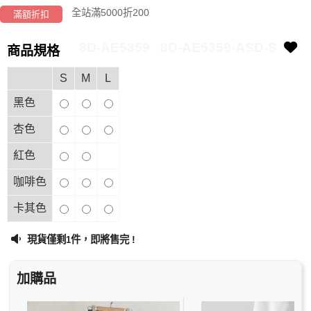
全站滿5000折200
滿額折扣
8D-AE5359
8D-AE5359-ASD-S
商品規格
S
M
L
黑色
杏色
紅色
咖啡色
卡其色
現貨僅剩
件，即將售完 !
1
加購品