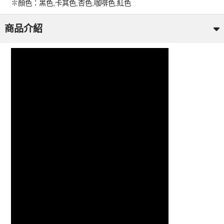
✽顏色：黑色,卡其色,杏色,咖啡色,紅色
商品介紹