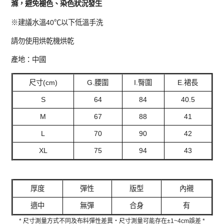
滌，避免褪色、染色狀況發生
※建議水溫40℃以下低溫手洗
請勿使用烘乾機烘乾
產地：中國
尺寸(cm)
G.腰圍
I.臀圍
E.裙長
S
64
84
40.5
M
67
88
41
L
70
90
42
XL
75
94
43
厚度
彈性
版型
內襯
適中
無彈
合身
有
* 尺寸測量方式不同及布料彈性差異‧尺寸測量可能存在±1~4cm誤差 *