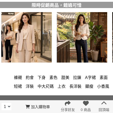
限時促銷商品，錯過可惜
褲襯
約會
下身
素色
甜美
拉鍊
A字裙
素面
短裙
洋裝
中大尺碼
上衣
長洋裝
顯瘦
小香風
套裝
褲裙
棉花糖女孩
婚禮
牛仔褲
西裝褲
長裙
雪紡
v領
裙子
襯衫
短洋裝
褲
針織
加入購物車
分享好友
0 商品
回頂端
正韓 洋裝
假兩件
禮服
氣質
上身
典雅
連身褲