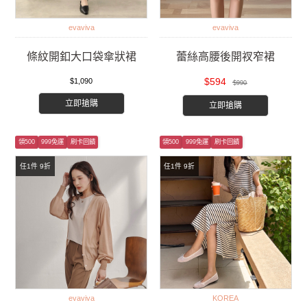
evaviva
evaviva
條紋開釦大口袋傘狀裙
蕾絲高腰後開衩窄裙
$594
$1,090
$990
立即搶購
立即搶購
領500
999免運
刷卡回饋
領500
999免運
刷卡回饋
任1件 9折
任1件 9折
evaviva
KOREA