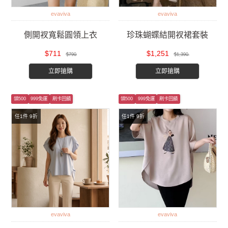
evaviva
evaviva
側開衩寬鬆圓領上衣
珍珠蝴蝶結開衩裙套裝
$711
$1,251
$790
$1,390
立即搶購
立即搶購
領500
999免運
刷卡回饋
領500
999免運
刷卡回饋
任1件 9折
任1件 9折
evaviva
evaviva