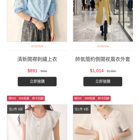
evaviva
evaviva
清新開襟刺繡上衣
帥氣簡約側開衩風衣外套
$891
$1,014
$990
$1,690
立即搶購
立即搶購
領500
999免運
刷卡回饋
領500
999免運
刷卡回饋
任1件 9折
任1件 9折