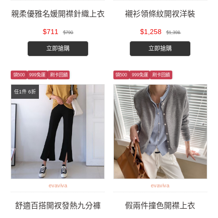
親柔優雅名媛開襟針織上衣
襯衫領條紋開衩洋裝
$711
$1,258
$790
$1,398
立即搶購
立即搶購
領500
999免運
刷卡回饋
領500
999免運
刷卡回饋
任1件 6折
evaviva
evaviva
舒適百搭開衩發熱九分褲
假兩件撞色開襟上衣