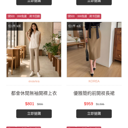
立即搶購
立即搶購
領500
999免運
刷卡回饋
領500
999免運
刷卡回饋
任1件 9折
任1件 6折
evaviva
KOREA
都會休閒無袖開襟上衣
優雅簡約前開衩長裙
$801
$959
$890
$1,598
立即搶購
立即搶購