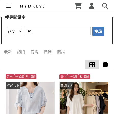
【開】搜尋結果 | MYDRESS 時裳韓風
搜尋關鍵字
搜尋
最新
熱門
暢銷
價低
價高
領500
999免運
刷卡回饋
領500
999免運
刷卡回饋
任1件 9折
任1件 9折