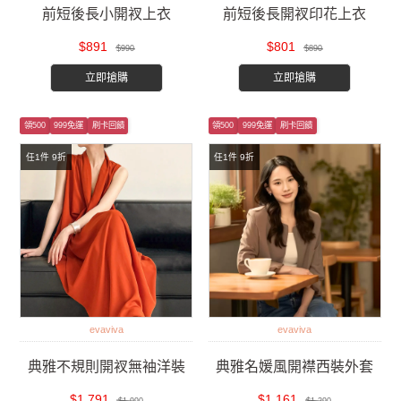
前短後長小開衩上衣
前短後長開衩印花上衣
$891
$801
$990
$890
立即搶購
立即搶購
領500
999免運
刷卡回饋
領500
999免運
刷卡回饋
任1件 9折
任1件 9折
evaviva
evaviva
典雅不規則開衩無袖洋裝
典雅名媛風開襟西裝外套
$1,791
$1,161