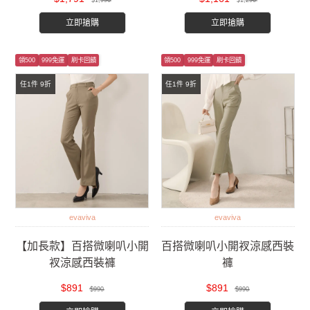
$1,990
$1,290
立即搶購
立即搶購
領500
999免運
刷卡回饋
領500
999免運
刷卡回饋
任1件 9折
任1件 9折
evaviva
evaviva
【加長款】百搭微喇叭小開
百搭微喇叭小開衩涼感西裝
衩涼感西裝褲
褲
$891
$891
$990
$990