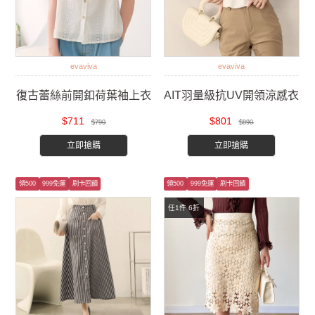
evaviva
evaviva
復古蕾絲前開釦荷葉袖上衣
AIT羽量級抗UV開領涼感衣
$711
$801
$790
$890
立即搶購
立即搶購
領500
999免運
刷卡回饋
領500
999免運
刷卡回饋
任1件 6折