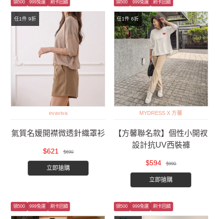
領500
999免運
刷卡回饋
領500
999免運
刷卡回饋
任1件 9折
任1件 6折
evaviva
MYDRESS X 方馨
氣質名媛開襟微透針織罩衫
【方馨聯名款】個性小開衩
設計抗UV西裝褲
$621
$690
$594
$990
立即搶購
立即搶購
領500
999免運
刷卡回饋
領500
999免運
刷卡回饋