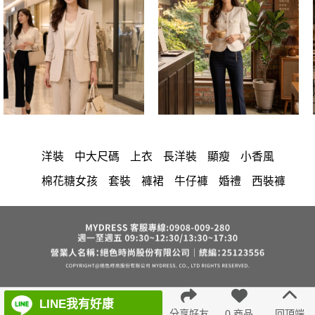
洋裝
中大尺碼
上衣
長洋裝
顯瘦
小香風
棉花糖女孩
套裝
褲裙
牛仔褲
婚禮
西裝褲
長裙
雪紡
長褲
裙子
襯衫
短洋裝
v領
正韓 洋裝
寬褲
針織
內衣
裙
褲
上身
禮服
連身褲
保暖
背心
氣質
洋裝 大衣 氣質輕熟女外套式連身裙
西裝
收腰
LINE我有好康
外套
鴨絨
短褲
時尚
棉質
夏天
七分袖
分享好友
0 商品
回頂端