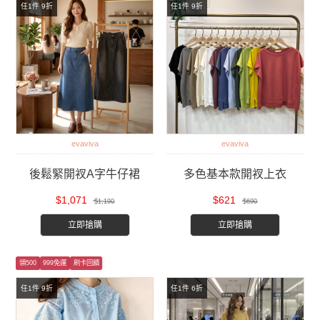
任1件 9折
任1件 9折
evaviva
evaviva
後鬆緊開衩A字牛仔裙
多色基本款開衩上衣
$1,071
$621
$1,190
$690
立即搶購
立即搶購
領500
999免運
刷卡回饋
任1件 9折
任1件 6折