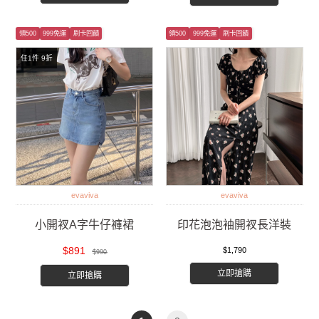
領500
999免運
刷卡回饋
領500
999免運
刷卡回饋
任1件 9折
evaviva
evaviva
小開衩A字牛仔褲裙
印花泡泡袖開衩長洋裝
$891
$1,790
$990
立即搶購
立即搶購