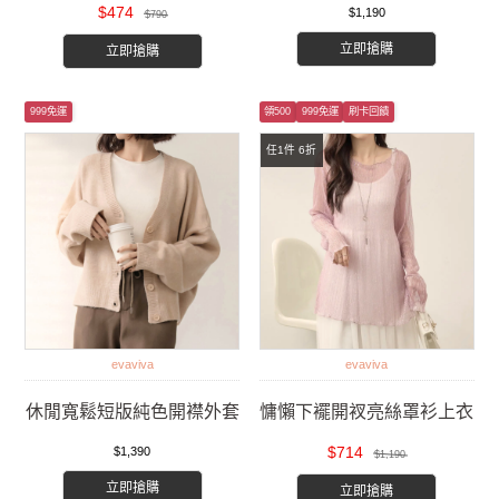
$474
$1,190
$790
立即搶購
立即搶購
999免運
領500
999免運
刷卡回饋
任1件 6折
evaviva
evaviva
休閒寬鬆短版純色開襟外套
慵懶下襬開衩亮絲罩衫上衣
$714
$1,390
$1,190
立即搶購
立即搶購