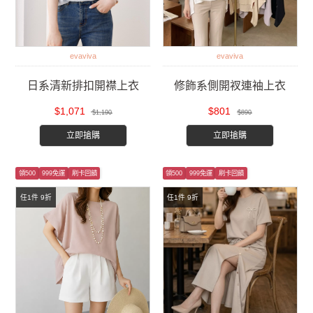
evaviva
evaviva
日系清新排扣開襟上衣
修飾系側開衩連袖上衣
$1,071
$801
$1,190
$890
立即搶購
立即搶購
領500
999免運
刷卡回饋
領500
999免運
刷卡回饋
任1件 9折
任1件 9折