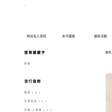
【輕奢】搜尋結果 | MYDRESS 時裳韓風
.
時尚名人穿搭
本月優惠
最新活動
搜尋關鍵字
最新
輕奢
流行服飾
春夏
( 3 )
全部商品
( 1 )
洋裝/小禮服
( 1 )