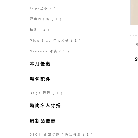
Tops上衣
( 1 )
經典日不落
( 1 )
秋冬
( 1 )
Plus Size 中大尺碼
( 1 )
Dresses 洋裝
( 1 )
$
本月優惠
鞋包配件
Bags 包包
( 1 )
時尚名人穿搭
周新品優惠
0804_正韓空運 / 時裳韓風
( 1 )