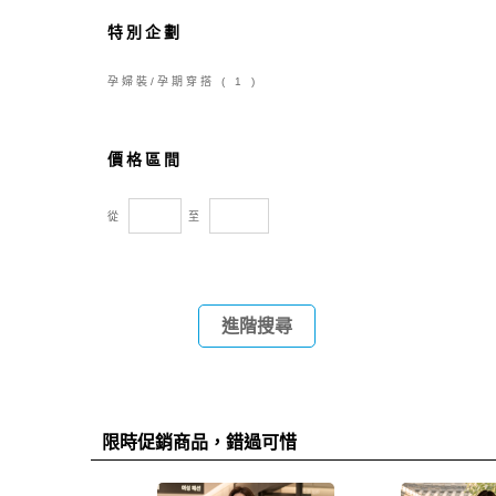
特別企劃
孕婦裝/孕期穿搭
( 1 )
價格區間
從
至
進階搜尋
限時促銷商品，錯過可惜