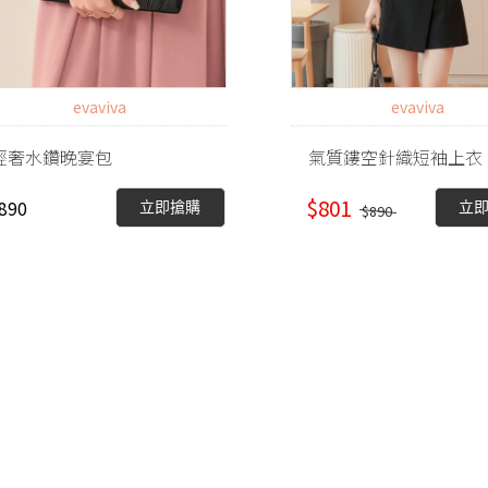
evaviva
evaviva
輕奢水鑽晚宴包
氣質鏤空針織短袖上衣
$801
890
立即搶購
立
$890