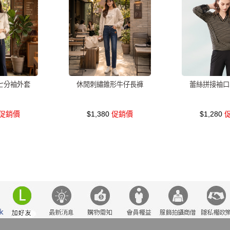
七分袖外套
休閒刺繡錐形牛仔長褲
蕾絲拼接袖口
促銷價
$1,380
促銷價
$1,280
促
瘦
小香風
套裝
棉花糖女孩
褲裙
婚禮
牛仔褲
西裝褲
長
裙
連身褲
禮服
保暖
寬褲
背心
外套
內衣
西裝
收腰
套
時尚
絲巾
V領 洋裝
小禮服
亞麻
正韓空運
紅色
小個
中大
法式
罩衫
鬆緊腰
假兩件
出清
短袖
束腹
鞋子
規則
羊裝
典雅
蕾絲
刷毛
海軍領
韓版 寬版上衣
都會輕
防曬
7707
婚禮 洋裝
緹花
連身裙
小外套
無袖
7726