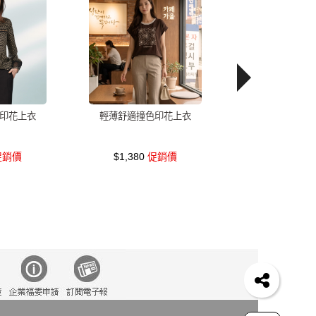
印花上衣
輕薄舒適撞色印花上衣
銷價
$1,380
促銷價
裙
雪紡
V領
裙子
襯衫
短洋裝
短褲
洋裝 大衣 氣質輕熟女外套式連身裙
子女孩
下身
長褲
宴會
成套內衣
帽
涼鞋
綁帶
涼感短褲
冬天
6533
熟
A字
通勤
褲子
春天
藍色