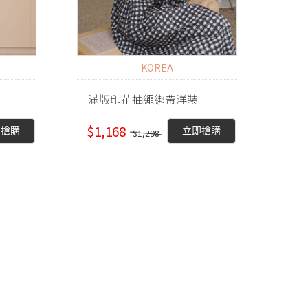
KOREA
滿版印花抽繩綁帶洋裝
$1,168
即搶購
立即搶購
$1,298