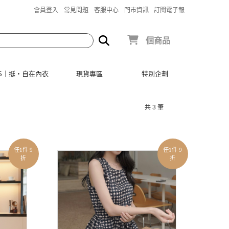
會員登入
常見問題
客服中心
門市資訊
訂閱電子報
個商品
SIS｜挺‧自在內衣
現貨專區
特別企劃
共 3 筆
任1件 9
任1件 9
折
折