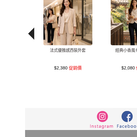
法式優雅感西裝外套
經典小香風
$2,380
促銷價
$2,080
洋裝
上衣
中大尺碼
長洋裝
顯
正韓 洋裝
褲
針織
上身
氣質
鴨絨
七分袖
涼感
夏天
西裝外
7579
6532
修身
腰鍊
雪紡上衣
白色婚禮 洋裝
針織上衣
格紋
不
短袖上衣
長袖
泡泡袖
百褶寬褲