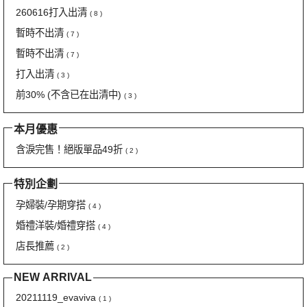
260616打入出清
( 8 )
暫時不出清
( 7 )
暫時不出清
( 7 )
打入出清
( 3 )
前30% (不含已在出清中)
( 3 )
本月優惠
含淚完售！絕版單品49折
( 2 )
特別企劃
孕婦裝/孕期穿搭
( 4 )
婚禮洋裝/婚禮穿搭
( 4 )
店長推薦
( 2 )
NEW ARRIVAL
20211119_evaviva
( 1 )