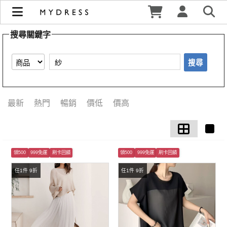
【紗】搜尋結果 | MYDRESS 時裳韓風
搜尋關鍵字
搜尋
最新
熱門
暢銷
價低
價高
領500
999免運
刷卡回饋
領500
999免運
刷卡回饋
任1件 9折
任1件 9折