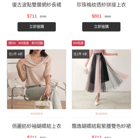
復古波點雙層網紗長裙
珍珠格紋透紗拼接上衣
$711
$801
$790
$890
立即搶購
立即搶購
領500
999免運
刷卡回饋
999免運
任1件 9折
任1件 9折
evaviva
evaviva
俏麗紡紗袖蝴蝶結上衣
飄逸蝴蝶結鬆緊腰雙色紗裙
$711
$711