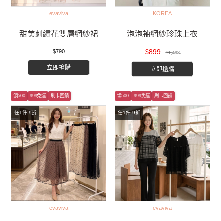
evaviva
KOREA
甜美刺繡花雙層網紗裙
泡泡袖網紗珍珠上衣
$899
$790
$1,498
立即搶購
立即搶購
領500
999免運
刷卡回饋
領500
999免運
刷卡回饋
任1件 9折
任1件 9折
evaviva
evaviva