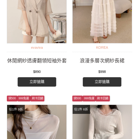
evaviva
KOREA
休閒網紗透膚翻領短袖外套
浪漫多層次網紗長裙
$890
$998
立即搶購
立即搶購
領500
999免運
刷卡回饋
領500
999免運
刷卡回饋
任1件 9折
任1件 6折