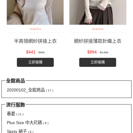
evaviva
evaviva
半高領網紗拼接上衣
網紗拼接薄款針織上衣
$441
$894
$490
$1,490
立即搶購
立即搶購
全館商品
20200102_全館商品
( 17 )
流行服飾
春夏
( 11 )
Plus Size 中大尺碼
( 8 )
Skirts 裙子
( 8 )