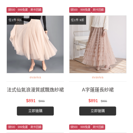
領500
999免運
刷卡回饋
領500
999免運
刷卡回饋
任1件 9折
任1件 9折
evaviva
evaviva
法式仙氣浪漫質感飄逸紗裙
A字蓬蓬長紗裙
$891
$891
$990
$990
立即搶購
立即搶購
領500
999免運
刷卡回饋
領500
999免運
刷卡回饋