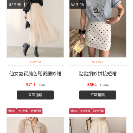
任1件 9折
任1件 6折
evaviva
evaviva
仙女氣質純色鬆緊腰紗裙
點點網紗拼接短裙
$711
$654
$790
$1,090
立即搶購
立即搶購
領500
999免運
刷卡回饋
領500
999免運
刷卡回饋