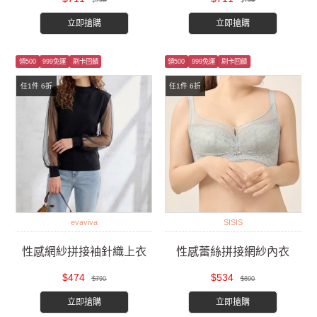
$790
$790
立即搶購
立即搶購
領500
999免運
刷卡回饋
領500
999免運
刷卡回饋
任1件 6折
任1件 6折
evaviva
SISIS
性感網紗拼接袖針織上衣
性感蕾絲拼接網紗內衣
$474
$534
$790
$890
立即搶購
立即搶購