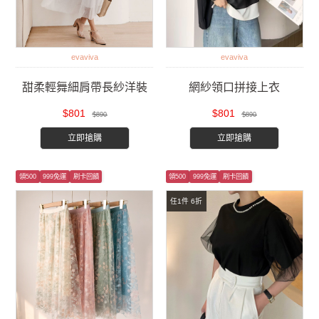
evaviva
evaviva
甜柔輕舞細肩帶長紗洋裝
網紗領口拼接上衣
$801
$801
$890
$890
立即搶購
立即搶購
領500
999免運
刷卡回饋
領500
999免運
刷卡回饋
任1件 6折