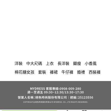
洋裝
中大尺碼
上衣
長洋裝
顯瘦
小香風
棉花糖女孩
套裝
褲裙
牛仔褲
婚禮
西裝褲
長裙
雪紡
裙子
長褲
短洋裝
襯衫
正韓 洋裝
寬褲
v領
針織
褲
內衣
裙
上身
禮服
連身褲
保暖
氣質
背心
收腰
外套
洋裝 大衣 氣質輕熟女外套式連身裙
西裝
短褲