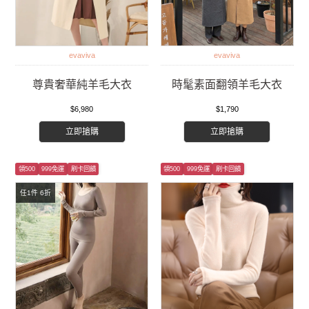
evaviva
evaviva
尊貴奢華純羊毛大衣
時髦素面翻領羊毛大衣
$6,980
$1,790
立即搶購
立即搶購
領500
999免運
刷卡回饋
領500
999免運
刷卡回饋
任1件 6折