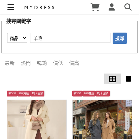
【羊毛】搜尋結果 | MYDRESS 時裳韓風
搜尋關鍵字
搜尋
最新
熱門
暢銷
價低
價高
領500
999免運
刷卡回饋
領500
999免運
刷卡回饋