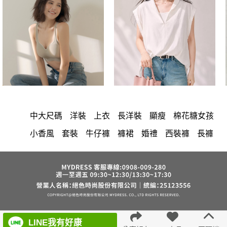
中大尺碼
洋裝
上衣
長洋裝
顯瘦
棉花糖女孩
小香風
套裝
牛仔褲
褲裙
婚禮
西裝褲
長褲
雪紡
正韓 洋裝
涼感
短洋裝
襯衫
裙子
洋裝 大衣 氣質輕熟女外套式連身裙
長裙
褲
保暖
收腰
針織
短褲
夏天
V領
襯衫領
禮服
上身
喇叭褲
西裝
寬褲
外套
吊帶
鴨絨
小禮服
LINE我有好康
雪紡上衣
棉質
連身褲
V領 洋裝
長袖上衣
裙