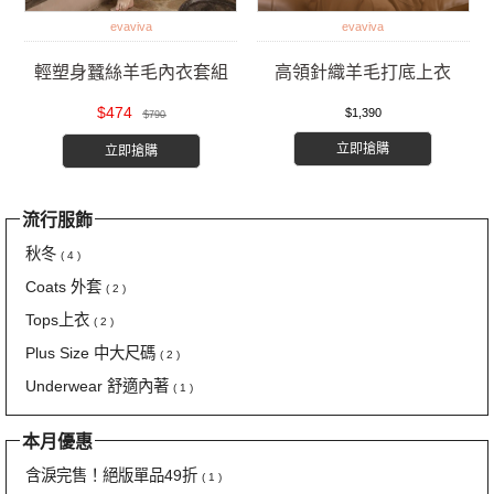
evaviva
evaviva
輕塑身蠶絲羊毛內衣套組
高領針織羊毛打底上衣
$474
$1,390
$790
立即搶購
立即搶購
流行服飾
秋冬
( 4 )
Coats 外套
( 2 )
Tops上衣
( 2 )
Plus Size 中大尺碼
( 2 )
Underwear 舒適內著
( 1 )
本月優惠
含淚完售！絕版單品49折
( 1 )